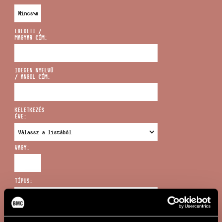
EREDETI /
MAGYAR CÍM:
CÍM
IDEGEN NYELVŰ
/ ANGOL CÍM:
EMAIL
infokozpont@bmc.hu
KELETKEZÉS
ÉVE:
TELEFON
VAGY:
NYITVA TARTÁS
TÍPUS:
ÚJ KERESÉS