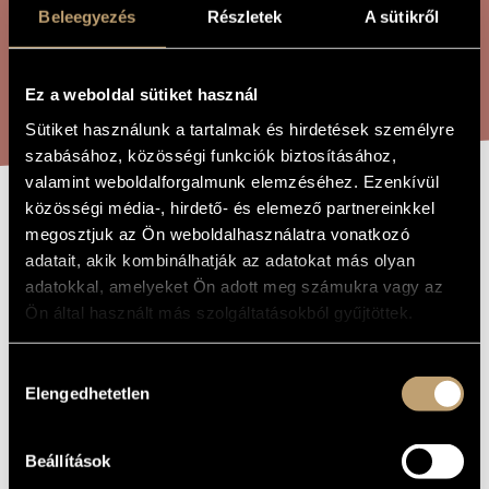
ÖSSZETETT KERESÉS
MŰVÉSZADATBÁZIS
Beleegyezés
Részletek
A sütikről
ZENEMŰ-ADATBÁZIS
KERESÉS
Ez a weboldal sütiket használ
ZENEI KÖNYVTÁR, ONLINE KATALÓGUS
Sütiket használunk a tartalmak és hirdetések személyre
szabásához, közösségi funkciók biztosításához,
valamint weboldalforgalmunk elemzéséhez. Ezenkívül
közösségi média-, hirdető- és elemező partnereinkkel
IV.
A MŰ CÍME
megosztjuk az Ön weboldalhasználatra vonatkozó
VONÓSNÉGYES
adatait, akik kombinálhatják az adatokat más olyan
adatokkal, amelyeket Ön adott meg számukra vagy az
Ön által használt más szolgáltatásokból gyűjtöttek.
Tóth Armand
ZENESZERZŐ
Hozzájárulás
IV. vonósnégyes
EREDETI /
Elengedhetetlen
MAGYAR CÍM
kiválasztása
String Quartet No. 4
IDEGEN
NYELVŰ /
ANGOL CÍM
Beállítások
Kamarazene
TÍPUS