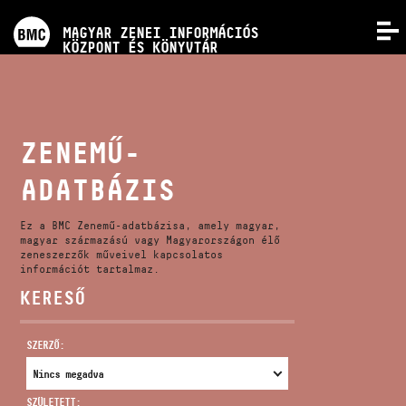
PROGRAMOK
MAGYAR ZENEI INFORMÁCIÓS
MENÜ
KÖZPONT ÉS KÖNYVTÁR
VERSENYEK
KÉPZÉSEK
ZENEMŰ-
ADATBÁZIS
KIADVÁNYOK
Ez a BMC Zenemű-adatbázisa, amely magyar,
RÓLUNK
magyar származású vagy Magyarországon élő
zeneszerzők műveivel kapcsolatos
információt tartalmaz.
KERESŐ
KAPCSOLAT
SZERZŐ:
VIDEÓ GALÉRIA
SZÜLETETT: