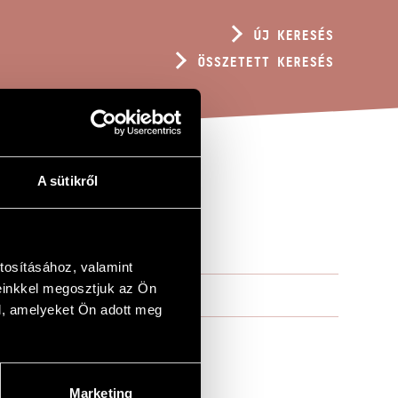
ÚJ KERESÉS
ÖSSZETETT KERESÉS
A sütikről
tosításához, valamint
einkkel megosztjuk az Ön
l, amelyeket Ön adott meg
Marketing