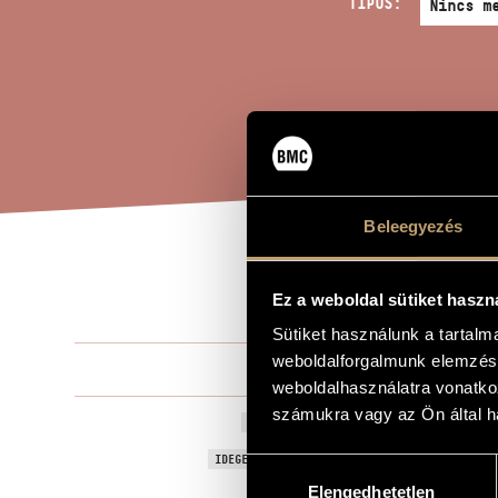
TÍPUS:
Beleegyezés
CAN
A MŰ CÍME
Ez a weboldal sütiket haszn
Sütiket használunk a tartal
weboldalforgalmunk elemzésé
Madarász Iv
ZENESZERZŐ
weboldalhasználatra vonatko
számukra vagy az Ön által ha
Cantabile
EREDETI / MAGYAR CÍM
Cantabile
IDEGEN NYELVŰ / ANGOL CÍM
Hozzájárulás
Elengedhetetlen
kiválasztása
Hegedűre, cs
ALCÍM