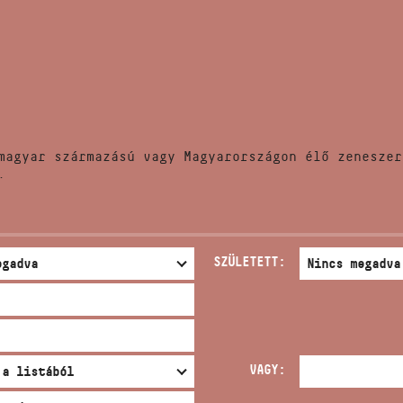
HÍREK
CÍM
VERSENYEK
EMAIL
infokozpont@bmc.hu
KIADVÁNYOK
TELEFON
magyar származású vagy Magyarországon élő zeneszer
KAPCSOLAT
.
NYITVA TARTÁS
SZÜLETETT:
VAGY: