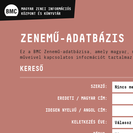
MŰVÉSZADATBÁZIS
MAGYAR ZENEI INFORMÁCIÓS
KÖZPONT ÉS KÖNYVTÁR
ZENEMŰ-ADATBÁZIS
ZENEMŰ-ADATBÁZIS
ZENEI KÖNYVTÁR, ONLINE
KATALÓGUS
Ez a BMC Zenemű-adatbázisa, amely magyar, 
műveivel kapcsolatos információt tartalmaz
KERESŐ
SZERZŐ:
EREDETI / MAGYAR CÍM:
IDEGEN NYELVŰ / ANGOL CÍM:
KELETKEZÉS ÉVE: