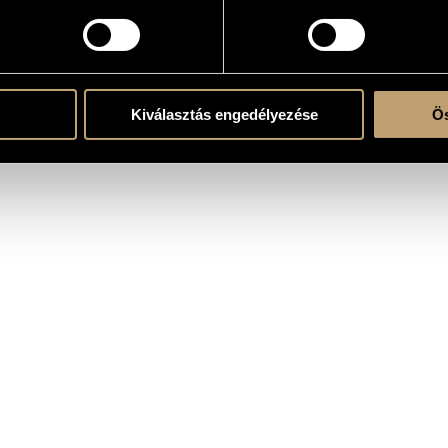
 Ensemble
tikus zene
Kiválasztás engedélyezése
Ös
nth., electronics