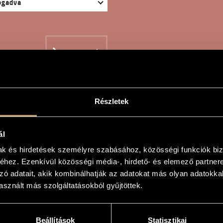
KERESÉS
Részletek
TABILE
ál
mak és hirdetések személyre szabásához, közösségi funkciók biz
hez. Ezenkívül közösségi média-, hirdető- és elemező partner
án
zó adatait, akik kombinálhatják az adatokat más olyan adatokka
sznált más szolgáltatásokból gyűjtöttek.
Beállítások
Statisztikai
ellóra, szintetizátorra és elektronikára