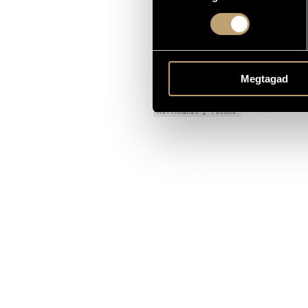
for the EAR
AJÁNLÁS
Elektroakusz
TÍPUS
3
ELŐADÓK SZÁMA
Megtagad
vl., vlc. - sy
ELŐADÓI APPARÁTUS
MS
KOTTAKIADÓ / FORRÁS