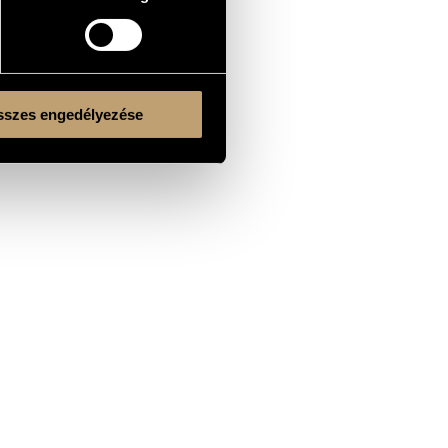
szes engedélyezése
Kulturális és Innovációs Minisztérium
Nemzeti Kulturális Alap
Ferencváros