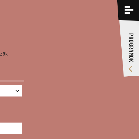
PROGRAMOK
KÉPZÉSEK
PROGRAMOK
RÓLUNK
zők
VIDEÓ GALÉRIA