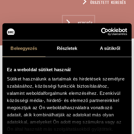
ÖSSZETETT KERESÉS
MŰVÉSZADATBÁZIS
ZENEMŰ-ADATBÁZIS
KERESÉS
ZENEI KÖNYVTÁR, ONLINE KATALÓGUS
Beleegyezés
Részletek
A sütikről
QUARTETTO PER
A MŰ CÍME
Ez a weboldal sütiket használ
TORMBONI
Sütiket használunk a tartalmak és hirdetések személyre
szabásához, közösségi funkciók biztosításához,
Tóth Armand
ZENESZERZŐ
valamint weboldalforgalmunk elemzéséhez. Ezenkívül
közösségi média-, hirdető- és elemező partnereinkkel
Quartetto per tormboni
EREDETI /
megosztjuk az Ön weboldalhasználatra vonatkozó
MAGYAR CÍM
adatait, akik kombinálhatják az adatokat más olyan
Quartetto per tormboni
IDEGEN
NYELVŰ /
adatokkal, amelyeket Ön adott meg számukra vagy az
ANGOL CÍM
Ön által használt más szolgáltatásokból gyűjtöttek.
Harsonakvartettre
ALCÍM