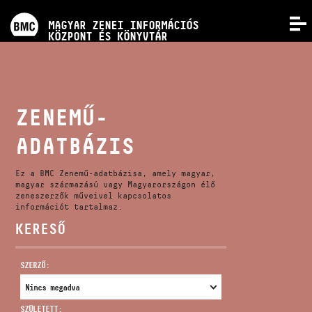
PROGRAMOK
MAGYAR ZENEI INFORMÁCIÓS
MENÜ
KÖZPONT ÉS KÖNYVTÁR
VERSENYEK
KÉPZÉSEK
ZENEMŰ-
ADATBÁZIS
KIADVÁNYOK
Ez a BMC Zenemű-adatbázisa, amely magyar,
RÓLUNK
magyar származású vagy Magyarországon élő
zeneszerzők műveivel kapcsolatos
információt tartalmaz.
KERESŐ
KAPCSOLAT
SZERZŐ:
VIDEÓ GALÉRIA
SZÜLETETT: