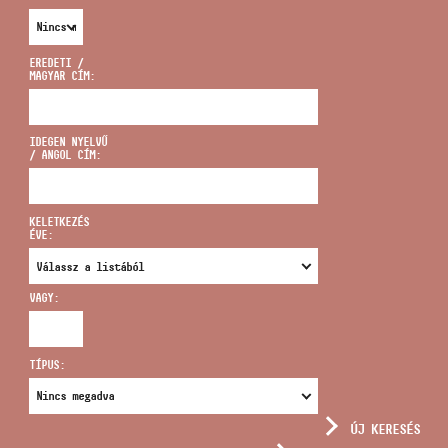
EREDETI /
MAGYAR CÍM:
CÍM
IDEGEN NYELVŰ
/ ANGOL CÍM:
EMAIL
infokozpont@bmc.hu
KELETKEZÉS
ÉVE:
TELEFON
VAGY:
NYITVA TARTÁS
TÍPUS:
ÚJ KERESÉS