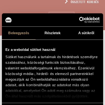
ÖSSZETETT KERESÉS
MŰVÉSZADATBÁZIS
ZENEMŰ-ADATBÁZIS
KERESÉS
ZENEI KÖNYVTÁR, ONLINE KATALÓGUS
Beleegyezés
Részletek
A sütikről
KYRIE
A MŰ CÍME
Ez a weboldal sütiket használ
Sütiket használunk a tartalmak és hirdetések személyre
szabásához, közösségi funkciók biztosításához,
Madarász Iván
ZENESZERZŐ
valamint weboldalforgalmunk elemzéséhez. Ezenkívül
Kyrie
közösségi média-, hirdető- és elemező partnereinkkel
EREDETI /
MAGYAR CÍM
megosztjuk az Ön weboldalhasználatra vonatkozó
Kyrie
IDEGEN
adatait, akik kombinálhatják az adatokat más olyan
NYELVŰ /
ANGOL CÍM
adatokkal, amelyeket Ön adott meg számukra vagy az
Vegyeskarra
Ön által használt más szolgáltatásokból gyűjtöttek.
ALCÍM
2023
A MŰ