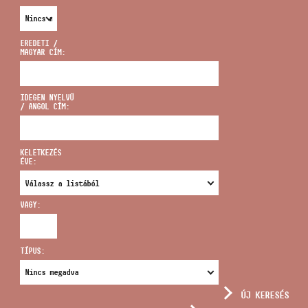
EREDETI /
MAGYAR CÍM:
CÍM
IDEGEN NYELVŰ
/ ANGOL CÍM:
EMAIL
infokozpont@bmc.hu
KELETKEZÉS
ÉVE:
TELEFON
VAGY:
NYITVA TARTÁS
TÍPUS:
ÚJ KERESÉS