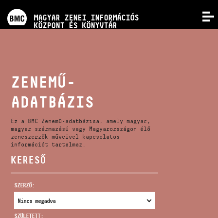
PROGRAMOK
MAGYAR ZENEI INFORMÁCIÓS
MENÜ
KÖZPONT ÉS KÖNYVTÁR
VERSENYEK
KÉPZÉSEK
ZENEMŰ-
ADATBÁZIS
KIADVÁNYOK
Ez a BMC Zenemű-adatbázisa, amely magyar,
RÓLUNK
magyar származású vagy Magyarországon élő
zeneszerzők műveivel kapcsolatos
információt tartalmaz.
KERESŐ
KAPCSOLAT
SZERZŐ:
VIDEÓ GALÉRIA
SZÜLETETT: