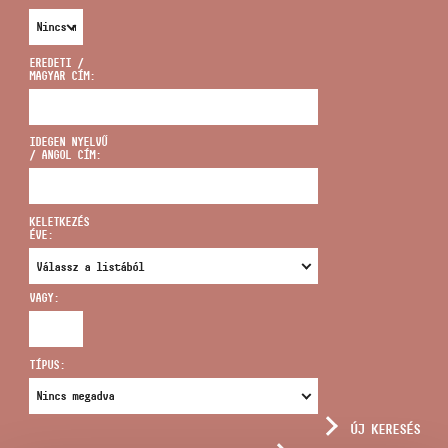
EREDETI /
MAGYAR CÍM:
CÍM
IDEGEN NYELVŰ
/ ANGOL CÍM:
EMAIL
infokozpont@bmc.hu
KELETKEZÉS
ÉVE:
TELEFON
VAGY:
NYITVA TARTÁS
TÍPUS:
ÚJ KERESÉS