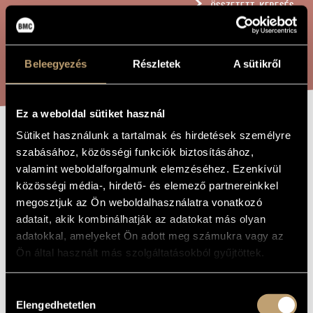
ÖSSZETETT KERESÉS
MŰVÉSZADATBÁZIS
ZENEMŰ-ADATBÁZIS
KERESÉS
Beleegyezés
Részletek
A sütikről
ZENEI KÖNYVTÁR, ONLINE KATALÓGUS
Ez a weboldal sütiket használ
Sütiket használunk a tartalmak és hirdetések személyre
IN MEMORIAM...
A MŰ CÍME
szabásához, közösségi funkciók biztosításához,
valamint weboldalforgalmunk elemzéséhez. Ezenkívül
közösségi média-, hirdető- és elemező partnereinkkel
Madarász Iván
ZENESZERZŐ
megosztjuk az Ön weboldalhasználatra vonatkozó
In memoriam...
adatait, akik kombinálhatják az adatokat más olyan
EREDETI /
MAGYAR CÍM
adatokkal, amelyeket Ön adott meg számukra vagy az
In memoriam...
IDEGEN
Ön által használt más szolgáltatásokból gyűjtöttek.
NYELVŰ /
ANGOL CÍM
Fuvolára és fagottra
ALCÍM
Hozzájárulás
Kamarazene
Elengedhetetlen
TÍPUS
kiválasztása