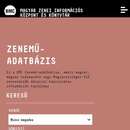
PROGRAMOK
MAGYAR ZENEI INFORMÁCIÓS
MENÜ
KÖZPONT ÉS KÖNYVTÁR
VERSENYEK
KÉPZÉSEK
ZENEMŰ-
ADATBÁZIS
KIADVÁNYOK
Ez a BMC Zenemű-adatbázisa, amely magyar,
RÓLUNK
magyar származású vagy Magyarországon élő
zeneszerzők műveivel kapcsolatos
információt tartalmaz.
KERESŐ
KAPCSOLAT
SZERZŐ:
VIDEÓ GALÉRIA
SZÜLETETT: