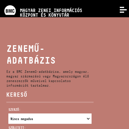
PROGRAMOK
MAGYAR ZENEI INFORMÁCIÓS
MENÜ
KÖZPONT ÉS KÖNYVTÁR
VERSENYEK
KÉPZÉSEK
ZENEMŰ-
ADATBÁZIS
KIADVÁNYOK
Ez a BMC Zenemű-adatbázisa, amely magyar,
RÓLUNK
magyar származású vagy Magyarországon élő
zeneszerzők műveivel kapcsolatos
információt tartalmaz.
KERESŐ
KAPCSOLAT
SZERZŐ:
VIDEÓ GALÉRIA
SZÜLETETT: