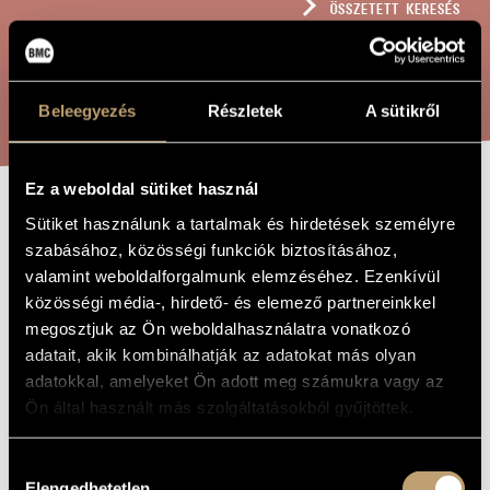
ÖSSZETETT KERESÉS
MŰVÉSZADATBÁZIS
ZENEMŰ-ADATBÁZIS
KERESÉS
Beleegyezés
Részletek
A sütikről
ZENEI KÖNYVTÁR, ONLINE KATALÓGUS
Ez a weboldal sütiket használ
4 OFFERTORIUM
Sütiket használunk a tartalmak és hirdetések személyre
A MŰ CÍME
szabásához, közösségi funkciók biztosításához,
valamint weboldalforgalmunk elemzéséhez. Ezenkívül
Halmos László
ZENESZERZŐ
közösségi média-, hirdető- és elemező partnereinkkel
megosztjuk az Ön weboldalhasználatra vonatkozó
4 offertorium
EREDETI /
adatait, akik kombinálhatják az adatokat más olyan
MAGYAR CÍM
adatokkal, amelyeket Ön adott meg számukra vagy az
4 Offertorio
IDEGEN
NYELVŰ /
Ön által használt más szolgáltatásokból gyűjtöttek.
ANGOL CÍM
Vegyeskarra
ALCÍM
Hozzájárulás
1932
A MŰ
Elengedhetetlen