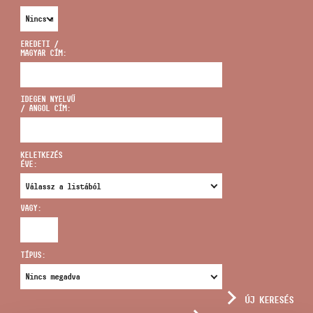
EREDETI /
MAGYAR CÍM:
CÍM
IDEGEN NYELVŰ
/ ANGOL CÍM:
EMAIL
infokozpont@bmc.hu
KELETKEZÉS
ÉVE:
TELEFON
VAGY:
NYITVA TARTÁS
TÍPUS:
ÚJ KERESÉS