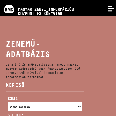
PROGRAMOK
MAGYAR ZENEI INFORMÁCIÓS
MENÜ
KÖZPONT ÉS KÖNYVTÁR
VERSENYEK
KÉPZÉSEK
ZENEMŰ-
ADATBÁZIS
KIADVÁNYOK
Ez a BMC Zenemű-adatbázisa, amely magyar,
RÓLUNK
magyar származású vagy Magyarországon élő
zeneszerzők műveivel kapcsolatos
információt tartalmaz.
KERESŐ
KAPCSOLAT
SZERZŐ:
VIDEÓ GALÉRIA
SZÜLETETT: