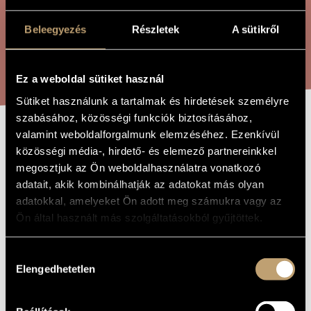
ÖSSZETETT KERESÉS
MŰVÉSZADATBÁZIS
Beleegyezés
Részletek
A sütikről
ZENEMŰ-ADATBÁZIS
KERESÉS
ZENEI KÖNYVTÁR, ONLINE KATALÓGUS
Ez a weboldal sütiket használ
Sütiket használunk a tartalmak és hirdetések személyre
szabásához, közösségi funkciók biztosításához,
valamint weboldalforgalmunk elemzéséhez. Ezenkívül
AZ ÖTÖDIK
A MŰ CÍME
közösségi média-, hirdető- és elemező partnereinkkel
PECSÉT
megosztjuk az Ön weboldalhasználatra vonatkozó
adatait, akik kombinálhatják az adatokat más olyan
adatokkal, amelyeket Ön adott meg számukra vagy az
Madarász Iván
ZENESZERZŐ
Ön által használt más szolgáltatásokból gyűjtöttek.
Az ötödik pecsét
EREDETI /
MAGYAR CÍM
Hozzájárulás
The Fifth Seal
Elengedhetetlen
IDEGEN
kiválasztása
NYELVŰ /
ANGOL CÍM
Opera
TÍPUS