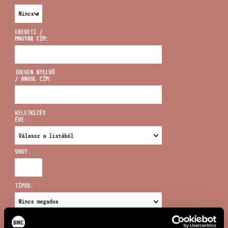
EREDETI /
MAGYAR CÍM:
CÍM
IDEGEN NYELVŰ
/ ANGOL CÍM:
EMAIL
infokozpont@bmc.hu
KELETKEZÉS
ÉVE:
TELEFON
VAGY:
NYITVA TARTÁS
TÍPUS:
ÚJ KERESÉS