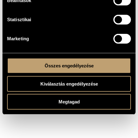
Beállítások
SÁNTA, Ferenc; FÁBRI, Zoltán
SZÖVEG
Hungarian
NYELV
Statisztikai
Hungarian State Opera House
MEGRENDELŐ
MS
KOTTAKIADÓ
/ FORRÁS
Marketing
Based on the screenplay of Zoltán Fábri’s legendary 1976 film.
MEGJEGYZÉSEK,
TOVÁBBI INFO
Összes engedélyezése
Kiválasztás engedélyezése
Megtagad