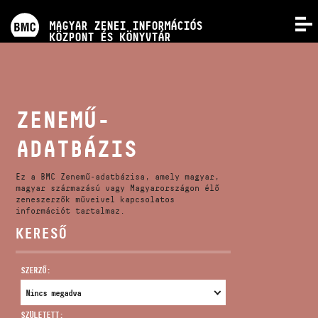
PROGRAMOK
MAGYAR ZENEI INFORMÁCIÓS
MENÜ
KÖZPONT ÉS KÖNYVTÁR
VERSENYEK
KÉPZÉSEK
ZENEMŰ-
ADATBÁZIS
KIADVÁNYOK
Ez a BMC Zenemű-adatbázisa, amely magyar,
RÓLUNK
magyar származású vagy Magyarországon élő
zeneszerzők műveivel kapcsolatos
információt tartalmaz.
KERESŐ
KAPCSOLAT
SZERZŐ:
VIDEÓ GALÉRIA
SZÜLETETT: