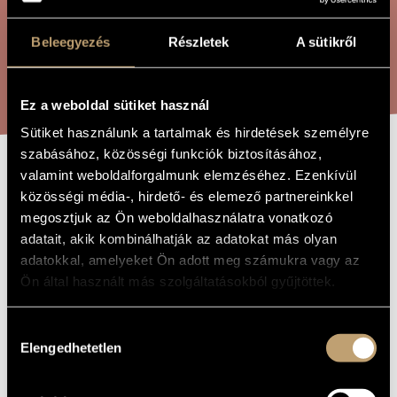
ÖSSZETETT KERESÉS
MŰVÉSZADATBÁZIS
Beleegyezés
Részletek
A sütikről
ZENEMŰ-ADATBÁZIS
KERESÉS
ZENEI KÖNYVTÁR, ONLINE KATALÓGUS
Ez a weboldal sütiket használ
Sütiket használunk a tartalmak és hirdetések személyre
szabásához, közösségi funkciók biztosításához,
valamint weboldalforgalmunk elemzéséhez. Ezenkívül
BA-TRI-MUSIC
A MŰ CÍME
közösségi média-, hirdető- és elemező partnereinkkel
megosztjuk az Ön weboldalhasználatra vonatkozó
adatait, akik kombinálhatják az adatokat más olyan
Madarász Iván
ZENESZERZŐ
adatokkal, amelyeket Ön adott meg számukra vagy az
Ba-Tri-Music
EREDETI /
Ön által használt más szolgáltatásokból gyűjtöttek.
MAGYAR CÍM
Ba-Tri-Music
IDEGEN
NYELVŰ /
Hozzájárulás
ANGOL CÍM
Elengedhetetlen
kiválasztása
Fuvolára, csellóra és csembalóra
ALCÍM
1995
A MŰ