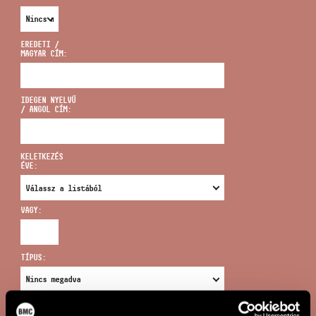
EREDETI /
MAGYAR CÍM:
CÍM
IDEGEN NYELVŰ
/ ANGOL CÍM:
EMAIL
infokozpont@bmc.hu
KELETKEZÉS
ÉVE:
TELEFON
VAGY:
NYITVA TARTÁS
TÍPUS:
ÚJ KERESÉS