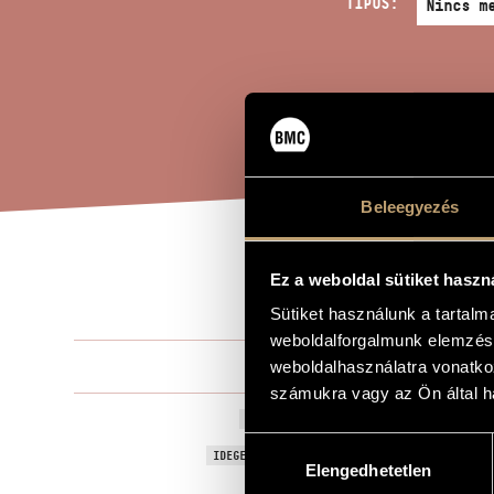
TÍPUS:
Beleegyezés
INT
Ez a weboldal sütiket haszn
A MŰ CÍME
Sütiket használunk a tartal
weboldalforgalmunk elemzésé
Bali János
weboldalhasználatra vonatko
ZENESZERZŐ
számukra vagy az Ön által ha
Interjú a fil
EREDETI / MAGYAR CÍM
Hozzájárulás
Interview wi
IDEGEN NYELVŰ / ANGOL CÍM
Elengedhetetlen
kiválasztása
2 furulyára
ALCÍM