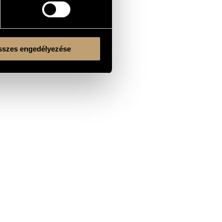
szes engedélyezése
Kulturális és Innovációs Minisztérium
Nemzeti Kulturális Alap
Ferencváros