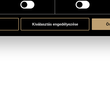
e
Kiválasztás engedélyezése
Ös