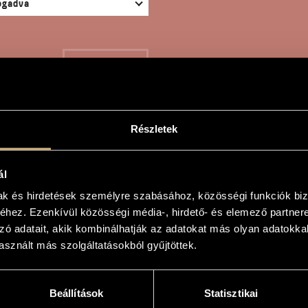
KERESÉS
Részletek
ERJÚ A FILOZÓFUSSAL
ál
mak és hirdetések személyre szabásához, közösségi funkciók biz
hez. Ezenkívül közösségi média-, hirdető- és elemező partner
zó adatait, akik kombinálhatják az adatokat más olyan adatokka
sznált más szolgáltatásokból gyűjtöttek.
ozófussal
th the philosopher
Beállítások
Statisztikai