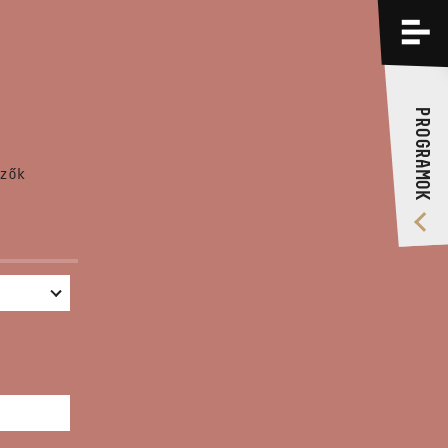
PROGRAMOK
KÉPZÉSEK
PROGRAMOK
RÓLUNK
zők
VIDEÓ GALÉRIA