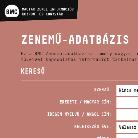
MŰVÉSZADATBÁZIS
MAGYAR ZENEI INFORMÁCIÓS
KÖZPONT ÉS KÖNYVTÁR
ZENEMŰ-ADATBÁZIS
ZENEMŰ-ADATBÁZIS
ZENEI KÖNYVTÁR, ONLINE
KATALÓGUS
Ez a BMC Zenemű-adatbázisa, amely magyar, 
műveivel kapcsolatos információt tartalmaz
KERESŐ
SZERZŐ:
EREDETI / MAGYAR CÍM:
IDEGEN NYELVŰ / ANGOL CÍM:
KELETKEZÉS ÉVE: