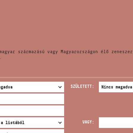
HÍREK
CÍM
VERSENYEK
EMAIL
infokozpont@bmc.hu
KIADVÁNYOK
TELEFON
magyar származású vagy Magyarországon élő zeneszer
KAPCSOLAT
.
NYITVA TARTÁS
SZÜLETETT:
VAGY: