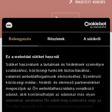
ÖSSZETETT KERESÉS
MŰVÉSZADATBÁZIS
ZENEMŰ-ADATBÁZIS
KERESÉS
ZENEI KÖNYVTÁR, ONLINE KATALÓGUS
Beleegyezés
Részletek
A sütikről
X – IN
A MŰ CÍME
Ez a weboldal sütiket használ
MEMORIAM
Sütiket használunk a tartalmak és hirdetések személyre
PRIBIL GYÖRGY
szabásához, közösségi funkciók biztosításához,
valamint weboldalforgalmunk elemzéséhez. Ezenkívül
közösségi média-, hirdető- és elemező partnereinkkel
Bali János
ZENESZERZŐ
megosztjuk az Ön weboldalhasználatra vonatkozó
adatait, akik kombinálhatják az adatokat más olyan
X – in memoriam Pribil György
EREDETI /
MAGYAR CÍM
adatokkal, amelyeket Ön adott meg számukra vagy az
X – in memoriam György Pribil
IDEGEN
Ön által használt más szolgáltatásokból gyűjtöttek.
NYELVŰ /
ANGOL CÍM