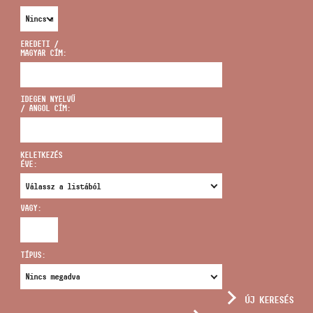
EREDETI /
MAGYAR CÍM:
CÍM
IDEGEN NYELVŰ
/ ANGOL CÍM:
EMAIL
infokozpont@bmc.hu
KELETKEZÉS
ÉVE:
TELEFON
VAGY:
NYITVA TARTÁS
TÍPUS:
ÚJ KERESÉS