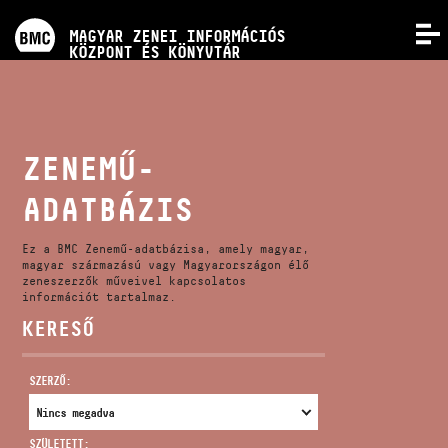
PROGRAMOK
MAGYAR ZENEI INFORMÁCIÓS
MENÜ
KÖZPONT ÉS KÖNYVTÁR
VERSENYEK
KÉPZÉSEK
ZENEMŰ-
ADATBÁZIS
KIADVÁNYOK
Ez a BMC Zenemű-adatbázisa, amely magyar,
RÓLUNK
magyar származású vagy Magyarországon élő
zeneszerzők műveivel kapcsolatos
információt tartalmaz.
KERESŐ
KAPCSOLAT
SZERZŐ:
VIDEÓ GALÉRIA
SZÜLETETT: