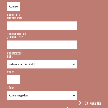
EREDETI /
MAGYAR CÍM:
CÍM
IDEGEN NYELVŰ
/ ANGOL CÍM:
EMAIL
infokozpont@bmc.hu
KELETKEZÉS
ÉVE:
TELEFON
VAGY:
NYITVA TARTÁS
TÍPUS:
ÚJ KERESÉS