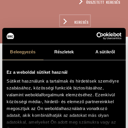
ÖSSZETETT KERESÉS
MŰVÉSZADATBÁZIS
ZENEMŰ-ADATBÁZIS
KERESÉS
ZENEI KÖNYVTÁR, ONLINE KATALÓGUS
Beleegyezés
Részletek
A sütikről
FRANCIA
A MŰ CÍME
RENESZÁNSZ
Ez a weboldal sütiket használ
TÁNCOK
Sütiket használunk a tartalmak és hirdetések személyre
szabásához, közösségi funkciók biztosításához,
valamint weboldalforgalmunk elemzéséhez. Ezenkívül
Bali János
ZENESZERZŐ
közösségi média-, hirdető- és elemező partnereinkkel
Francia reneszánsz táncok
megosztjuk az Ön weboldalhasználatra vonatkozó
EREDETI /
MAGYAR CÍM
adatait, akik kombinálhatják az adatokat más olyan
French Renaissance Dances
IDEGEN
adatokkal, amelyeket Ön adott meg számukra vagy az
NYELVŰ /
ANGOL CÍM