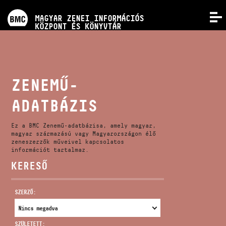
PROGRAMOK
MAGYAR ZENEI INFORMÁCIÓS
MENÜ
KÖZPONT ÉS KÖNYVTÁR
VERSENYEK
KÉPZÉSEK
ZENEMŰ-
ADATBÁZIS
KIADVÁNYOK
Ez a BMC Zenemű-adatbázisa, amely magyar,
RÓLUNK
magyar származású vagy Magyarországon élő
zeneszerzők műveivel kapcsolatos
információt tartalmaz.
KERESŐ
KAPCSOLAT
SZERZŐ:
VIDEÓ GALÉRIA
SZÜLETETT: