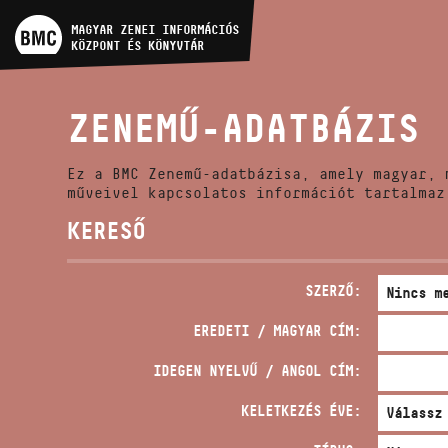
MŰVÉSZADATBÁZIS
MAGYAR ZENEI INFORMÁCIÓS
KÖZPONT ÉS KÖNYVTÁR
ZENEMŰ-ADATBÁZIS
ZENEMŰ-ADATBÁZIS
ZENEI KÖNYVTÁR, ONLINE
KATALÓGUS
Ez a BMC Zenemű-adatbázisa, amely magyar, 
műveivel kapcsolatos információt tartalmaz
KERESŐ
SZERZŐ:
EREDETI / MAGYAR CÍM:
IDEGEN NYELVŰ / ANGOL CÍM:
KELETKEZÉS ÉVE: