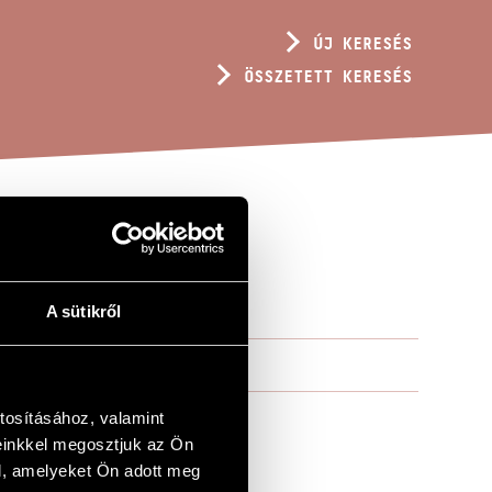
ÚJ KERESÉS
ÖSSZETETT KERESÉS
LA BARTÓK
A sütikről
tosításához, valamint
einkkel megosztjuk az Ön
l, amelyeket Ön adott meg