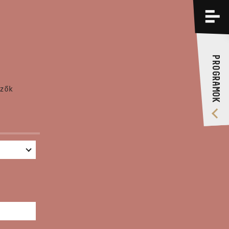
PROGRAMOK
KÉPZÉSEK
PROGRAMOK
RÓLUNK
zők
VIDEÓ GALÉRIA