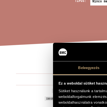
TÍPUS:
RIC
A MŰ CÍME
Beleegyezés
Dargay Marc
ZENESZERZŐ
Ez a weboldal sütiket haszn
RICERCAR - 
Sütiket használunk a tartal
EREDETI / MAGYAR CÍM
weboldalforgalmunk elemzésé
RICERCAR - 
IDEGEN NYELVŰ / ANGOL CÍM
weboldalhasználatra vonatko
Trombitára 
ALCÍM