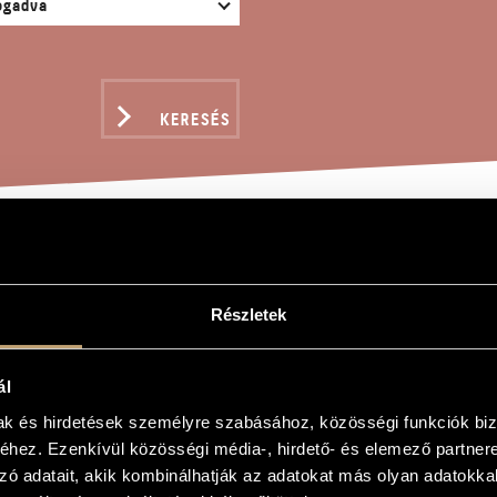
KERESÉS
ERCAR - HOMMAGE À BÉ
Részletek
ell
ál
Hommage à Béla Bartók
mak és hirdetések személyre szabásához, közösségi funkciók biz
hez. Ezenkívül közösségi média-, hirdető- és elemező partner
Hommage à Béla Bartók
zó adatait, akik kombinálhatják az adatokat más olyan adatokka
és kamaraegyüttesre