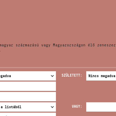
HÍREK
CÍM
VERSENYEK
EMAIL
infokozpont@bmc.hu
KIADVÁNYOK
TELEFON
magyar származású vagy Magyarországon élő zeneszer
KAPCSOLAT
.
NYITVA TARTÁS
SZÜLETETT:
VAGY: