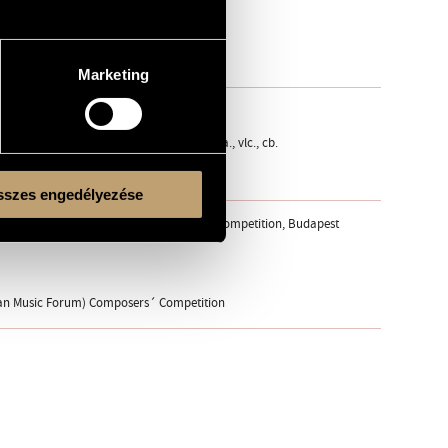
Marketing
(anche arm. / el. keyboard) - strings: 2 vl., vla., vlc., cb.
szes engedélyezése
(New Hungarian Music Forum) Composers´ Competition, Budapest
ian Music Forum) Composers´ Competition