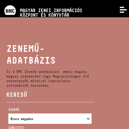
PROGRAMOK
MAGYAR ZENEI INFORMÁCIÓS
MENÜ
KÖZPONT ÉS KÖNYVTÁR
VERSENYEK
KÉPZÉSEK
ZENEMŰ-
ADATBÁZIS
KIADVÁNYOK
Ez a BMC Zenemű-adatbázisa, amely magyar,
RÓLUNK
magyar származású vagy Magyarországon élő
zeneszerzők műveivel kapcsolatos
információt tartalmaz.
KERESŐ
KAPCSOLAT
SZERZŐ:
VIDEÓ GALÉRIA
SZÜLETETT: