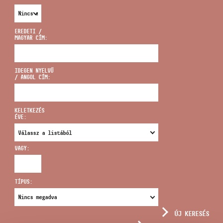
EREDETI /
MAGYAR CÍM:
CÍM
IDEGEN NYELVŰ
/ ANGOL CÍM:
EMAIL
infokozpont@bmc.hu
KELETKEZÉS
ÉVE:
TELEFON
VAGY:
NYITVA TARTÁS
TÍPUS:
ÚJ KERESÉS