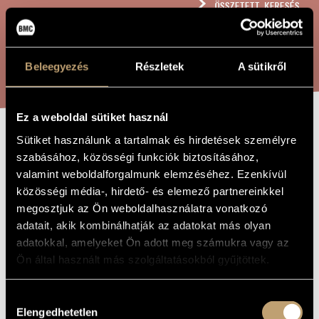
ÖSSZETETT KERESÉS
MŰVÉSZADATBÁZIS
ZENEMŰ-ADATBÁZIS
KERESÉS
Beleegyezés
Részletek
A sütikről
ZENEI KÖNYVTÁR, ONLINE KATALÓGUS
Ez a weboldal sütiket használ
Sütiket használunk a tartalmak és hirdetések személyre
AM HEILIGEN
A MŰ CÍME
szabásához, közösségi funkciók biztosításához,
PFINGSTFEST,
valamint weboldalforgalmunk elemzéséhez. Ezenkívül
OP. 340
közösségi média-, hirdető- és elemező partnereinkkel
megosztjuk az Ön weboldalhasználatra vonatkozó
adatait, akik kombinálhatják az adatokat más olyan
Szokolay Sándor
ZENESZERZŐ
adatokkal, amelyeket Ön adott meg számukra vagy az
Ön által használt más szolgáltatásokból gyűjtöttek.
Am Heiligen Pfingstfest, Op. 340
EREDETI /
MAGYAR CÍM
Hozzájárulás
Am Heiligen Pfingstfest, Op. 340
IDEGEN
NYELVŰ /
Elengedhetetlen
kiválasztása
ANGOL CÍM