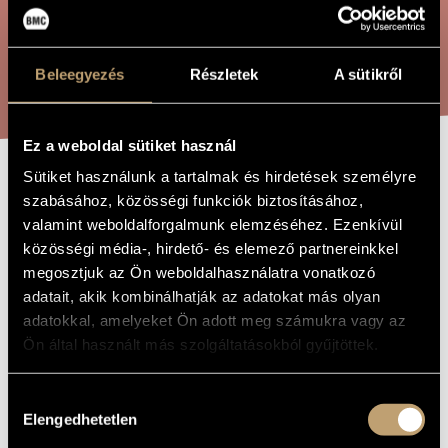
ARTIST DATABASE
COMPOSITION DATABASE
SEARCH
Beleegyezés
Részletek
A sütikről
MUSIC LIBRARY, ONLINE CATALOG
Ez a weboldal sütiket használ
Sütiket használunk a tartalmak és hirdetések személyre
AM HEILIGEN
TITLE OF
szabásához, közösségi funkciók biztosításához,
THE WORK
PFINGSTFEST,
valamint weboldalforgalmunk elemzéséhez. Ezenkívül
közösségi média-, hirdető- és elemező partnereinkkel
OP. 340
megosztjuk az Ön weboldalhasználatra vonatkozó
adatait, akik kombinálhatják az adatokat más olyan
adatokkal, amelyeket Ön adott meg számukra vagy az
Szokolay Sándor
COMPOSER
Ön által használt más szolgáltatásokból gyűjtöttek.
Am Heiligen Pfingstfest, Op. 340
ORIGINAL /
HUNGARIAN
TITLE
Hozzájárulás
Elengedhetetlen
Am Heiligen Pfingstfest, Op. 340
FOREIGN
kiválasztása
LANGUAGE /
ENGLISH