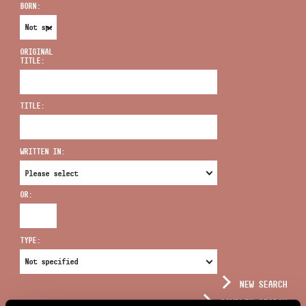
BORN:
ORIGINAL
TITLE:
ADDRESS
TITLE:
EMAIL
infokozpont@bmc.hu
WRITTEN IN:
PHONE
OR:
OPENING HOURS
TYPE:
NEW SEARCH
COMPLEX SEARCH