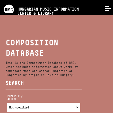
PROGRAMS
HUNGARIAN MUSIC INFORMATION
MENU
CENTER & LIBRARY
COMPETITIONS
TRAININGS
COMPOSITION
DATABASE
RELEASES
This is the Composition Database of BMC,
ABOUT US
which includes information about works by
composers that are either Hungarian or
Hungarian by origin or live in Hungary.
SEARCH
CONTACT
COMPOSER /
AUTHOR:
VIDEO GALLERY