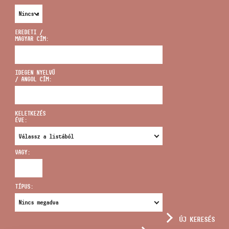
EREDETI /
MAGYAR CÍM:
CÍM
IDEGEN NYELVŰ
/ ANGOL CÍM:
EMAIL
infokozpont@bmc.hu
KELETKEZÉS
ÉVE:
TELEFON
VAGY:
NYITVA TARTÁS
TÍPUS:
ÚJ KERESÉS