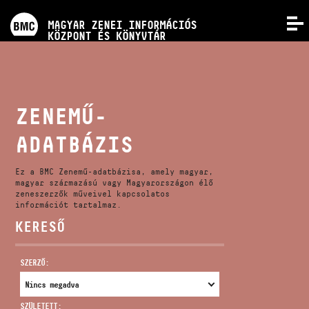
PROGRAMOK
MAGYAR ZENEI INFORMÁCIÓS
MENÜ
KÖZPONT ÉS KÖNYVTÁR
VERSENYEK
KÉPZÉSEK
ZENEMŰ-
ADATBÁZIS
KIADVÁNYOK
Ez a BMC Zenemű-adatbázisa, amely magyar,
RÓLUNK
magyar származású vagy Magyarországon élő
zeneszerzők műveivel kapcsolatos
információt tartalmaz.
KERESŐ
KAPCSOLAT
SZERZŐ:
VIDEÓ GALÉRIA
SZÜLETETT: