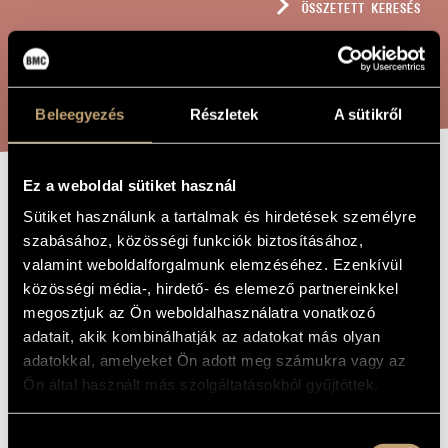
ÖSSZETETT KERESÉS
MŰVÉSZADATBÁZIS
ZENEMŰ-ADATBÁZIS
KERESÉS
ZENEI KÖNYVTÁR, ONLINE KATALÓGUS
Beleegyezés
Részletek
A sütikről
Ez a weboldal sütiket használ
HANGJELEK
A MŰ CÍME
Sütiket használunk a tartalmak és hirdetések személyre
szabásához, közösségi funkciók biztosításához,
valamint weboldalforgalmunk elemzéséhez. Ezenkívül
Madarász Iván
ZENESZERZŐ
közösségi média-, hirdető- és elemező partnereinkkel
Hangjelek
megosztjuk az Ön weboldalhasználatra vonatkozó
EREDETI /
MAGYAR CÍM
adatait, akik kombinálhatják az adatokat más olyan
Sound Signals
IDEGEN
adatokkal, amelyeket Ön adott meg számukra vagy az
NYELVŰ /
ANGOL CÍM
Ön által használt más szolgáltatásokból gyűjtöttek.
Szopránra és fuvolára
ALCÍM
2020
A MŰ
Hozzájárulás