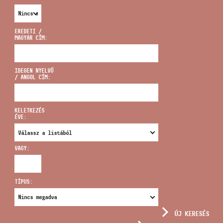
EREDETI /
MAGYAR CÍM:
CÍM
IDEGEN NYELVŰ
/ ANGOL CÍM:
EMAIL
infokozpont@bmc.hu
KELETKEZÉS
ÉVE:
TELEFON
VAGY:
NYITVA TARTÁS
TÍPUS:
ÚJ KERESÉS