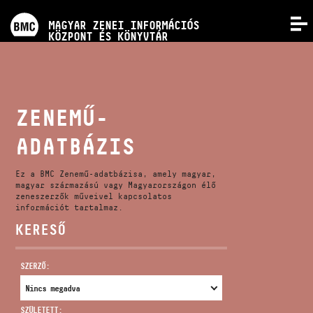
PROGRAMOK
MAGYAR ZENEI INFORMÁCIÓS
MENÜ
KÖZPONT ÉS KÖNYVTÁR
VERSENYEK
KÉPZÉSEK
ZENEMŰ-
ADATBÁZIS
KIADVÁNYOK
Ez a BMC Zenemű-adatbázisa, amely magyar,
RÓLUNK
magyar származású vagy Magyarországon élő
zeneszerzők műveivel kapcsolatos
információt tartalmaz.
KERESŐ
KAPCSOLAT
SZERZŐ:
VIDEÓ GALÉRIA
SZÜLETETT: