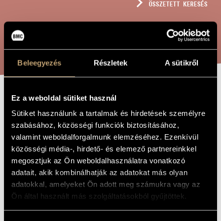
ÖSSZETETT KERESÉS
MŰVÉSZADATBÁZIS
ZENEMŰ-ADATBÁZIS
KERESÉS
ZENEI KÖNYVTÁR, ONLINE KATALÓGUS
Beleegyezés
Részletek
A sütikről
Ez a weboldal sütiket használ
ORLANDO
A MŰ CÍME
Sütiket használunk a tartalmak és hirdetések személyre
szabásához, közösségi funkciók biztosításához,
Madarász Iván
ZENESZERZŐ
valamint weboldalforgalmunk elemzéséhez. Ezenkívül
közösségi média-, hirdető- és elemező partnereinkkel
Orlando
EREDETI /
megosztjuk az Ön weboldalhasználatra vonatkozó
MAGYAR CÍM
adatait, akik kombinálhatják az adatokat más olyan
Orlando
IDEGEN
NYELVŰ /
adatokkal, amelyeket Ön adott meg számukra vagy az
ANGOL CÍM
Ön által használt más szolgáltatásokból gyűjtöttek.
Fuvolára vagy hegedűre és zongorára
ALCÍM
2018
A MŰ