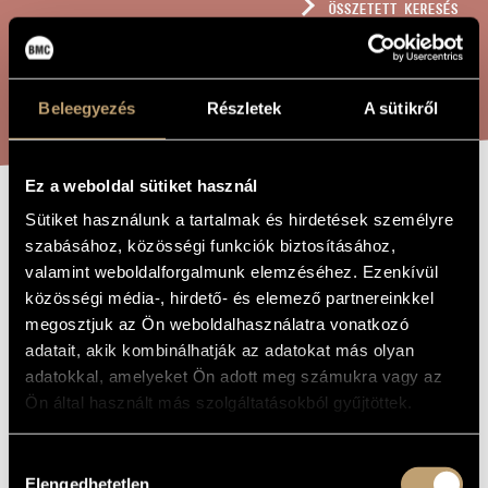
ÖSSZETETT KERESÉS
MŰVÉSZADATBÁZIS
ZENEMŰ-ADATBÁZIS
KERESÉS
Beleegyezés
Részletek
A sütikről
ZENEI KÖNYVTÁR, ONLINE KATALÓGUS
Ez a weboldal sütiket használ
Sütiket használunk a tartalmak és hirdetések személyre
PROLÓG
A MŰ CÍME
szabásához, közösségi funkciók biztosításához,
valamint weboldalforgalmunk elemzéséhez. Ezenkívül
Madarász Iván
közösségi média-, hirdető- és elemező partnereinkkel
ZENESZERZŐ
megosztjuk az Ön weboldalhasználatra vonatkozó
Prológ
EREDETI /
adatait, akik kombinálhatják az adatokat más olyan
MAGYAR CÍM
adatokkal, amelyeket Ön adott meg számukra vagy az
Prologue
IDEGEN
Ön által használt más szolgáltatásokból gyűjtöttek.
NYELVŰ /
ANGOL CÍM
Opera egy felvonásban
ALCÍM
Hozzájárulás
Opera
TÍPUS
Elengedhetetlen
kiválasztása