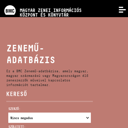
PROGRAMOK
MAGYAR ZENEI INFORMÁCIÓS
MENÜ
KÖZPONT ÉS KÖNYVTÁR
VERSENYEK
KÉPZÉSEK
ZENEMŰ-
ADATBÁZIS
KIADVÁNYOK
Ez a BMC Zenemű-adatbázisa, amely magyar,
RÓLUNK
magyar származású vagy Magyarországon élő
zeneszerzők műveivel kapcsolatos
információt tartalmaz.
KERESŐ
KAPCSOLAT
SZERZŐ:
VIDEÓ GALÉRIA
SZÜLETETT: