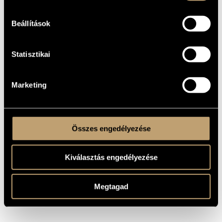
2
ELŐADÓK
SZÁMA
Beállítások
voice, pf.
ELŐADÓI
APPARÁTUS
2 perc
IDŐTARTAM
Statisztikai
One movement
TÉTELEK,
RÉSZEK
Marketing
WEÖRES, Sándor
SZÖVEG
Hungarian
NYELV
MS
KOTTAKIADÓ
Összes engedélyezése
/ FORRÁS
Kiválasztás engedélyezése
Megtagad