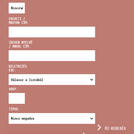
EREDETI /
MAGYAR CÍM:
CÍM
IDEGEN NYELVŰ
/ ANGOL CÍM:
EMAIL
infokozpont@bmc.hu
KELETKEZÉS
ÉVE:
TELEFON
VAGY:
NYITVA TARTÁS
TÍPUS:
ÚJ KERESÉS