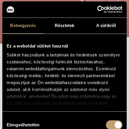
ÖSSZETETT KERESÉS
MŰVÉSZADATBÁZIS
ZENEMŰ-ADATBÁZIS
KERESÉS
Beleegyezés
Részletek
A sütikről
ZENEI KÖNYVTÁR, ONLINE KATALÓGUS
Ez a weboldal sütiket használ
Sütiket használunk a tartalmak és hirdetések személyre
KULI
A MŰ CÍME
szabásához, közösségi funkciók biztosításához,
valamint weboldalforgalmunk elemzéséhez. Ezenkívül
közösségi média-, hirdető- és elemező partnereinkkel
Madarász Iván
ZENESZERZŐ
megosztjuk az Ön weboldalhasználatra vonatkozó
adatait, akik kombinálhatják az adatokat más olyan
Kuli
EREDETI /
MAGYAR CÍM
adatokkal, amelyeket Ön adott meg számukra vagy az
Kuli
IDEGEN
Ön által használt más szolgáltatásokból gyűjtöttek.
NYELVŰ /
ANGOL CÍM
Weöres Sándor verse - Énekhangra és zongorára
ALCÍM
Hozzájárulás
Elengedhetetlen
Szólóhang(ok)ra és szólóhangszer(ek)re
kiválasztása
TÍPUS