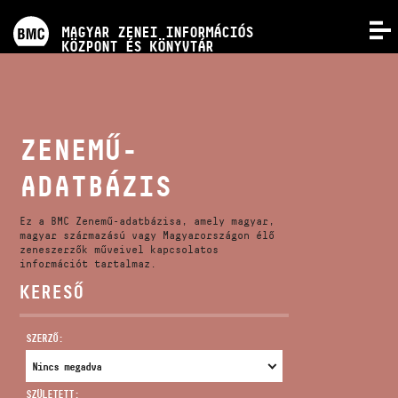
PROGRAMOK
MAGYAR ZENEI INFORMÁCIÓS
MENÜ
KÖZPONT ÉS KÖNYVTÁR
VERSENYEK
KÉPZÉSEK
ZENEMŰ-
ADATBÁZIS
KIADVÁNYOK
Ez a BMC Zenemű-adatbázisa, amely magyar,
RÓLUNK
magyar származású vagy Magyarországon élő
zeneszerzők műveivel kapcsolatos
információt tartalmaz.
KERESŐ
KAPCSOLAT
SZERZŐ:
VIDEÓ GALÉRIA
SZÜLETETT: