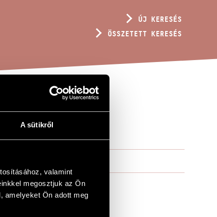
ÚJ KERESÉS
ÖSSZETETT KERESÉS
A sütikről
tosításához, valamint
einkkel megosztjuk az Ön
l, amelyeket Ön adott meg