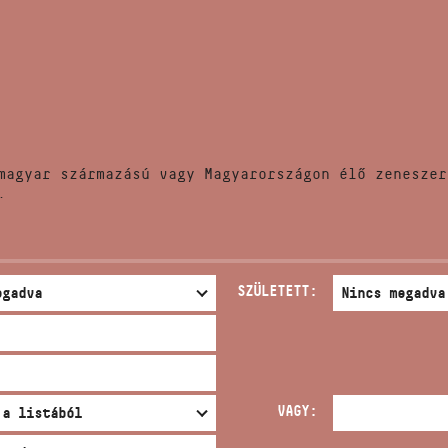
HÍREK
CÍM
VERSENYEK
EMAIL
infokozpont@bmc.hu
KIADVÁNYOK
TELEFON
magyar származású vagy Magyarországon élő zeneszer
KAPCSOLAT
.
NYITVA TARTÁS
SZÜLETETT:
VAGY: