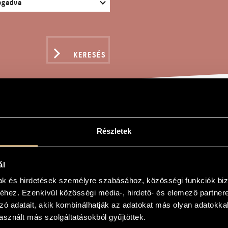
KERESÉS
OM ARABESZK
Részletek
ál
d
mak és hirdetések személyre szabásához, közösségi funkciók biz
hez. Ezenkívül közösségi média-, hirdető- és elemező partner
eszk
zó adatait, akik kombinálhatják az adatokat más olyan adatokka
sque
sznált más szolgáltatásokból gyűjtöttek.