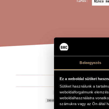
TÍPUS:
HÁR
Beleegyezés
A MŰ CÍME
Ez a weboldal sütiket haszn
Tóth Arman
ZENESZERZŐ
Sütiket használunk a tartal
weboldalforgalmunk elemzésé
Három arab
EREDETI / MAGYAR CÍM
weboldalhasználatra vonatko
Three Arabe
IDEGEN NYELVŰ / ANGOL CÍM
számukra vagy az Ön által ha
Zongorára
ALCÍM