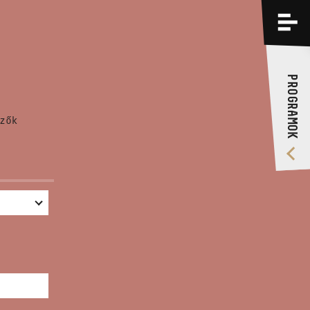
PROGRAMOK
KÉPZÉSEK
PROGRAMOK
RÓLUNK
zők
VIDEÓ GALÉRIA