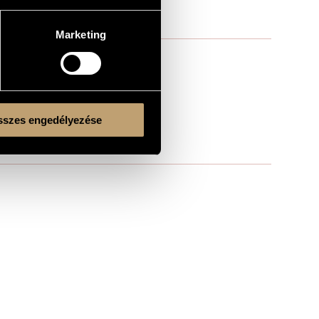
Marketing
szes engedélyezése