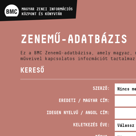
MŰVÉSZADATBÁZIS
MAGYAR ZENEI INFORMÁCIÓS
KÖZPONT ÉS KÖNYVTÁR
ZENEMŰ-ADATBÁZIS
ZENEMŰ-ADATBÁZIS
ZENEI KÖNYVTÁR, ONLINE
KATALÓGUS
Ez a BMC Zenemű-adatbázisa, amely magyar, 
műveivel kapcsolatos információt tartalmaz
KERESŐ
SZERZŐ:
EREDETI / MAGYAR CÍM:
IDEGEN NYELVŰ / ANGOL CÍM:
KELETKEZÉS ÉVE: