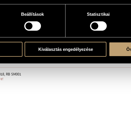
Beállítások
Statisztikai
erre
Kiválasztás engedélyezése
Ös
o
18, RB SM001
re!