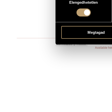
Elengedhetetlen
kiválasztása
Szólóhangsz
TÍPUS
1
ELŐADÓK SZÁMA
pf.
ELŐADÓI APPARÁTUS
One movem
Megtagad
TÉTELEK, RÉSZEK
RABÁN BT 20
KOTTAKIADÓ / FORRÁS
Available he