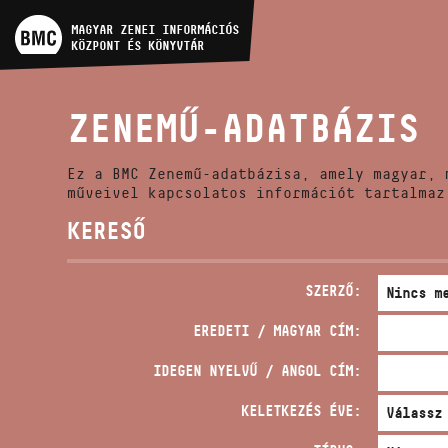
MŰVÉSZADATBÁZIS
MAGYAR ZENEI INFORMÁCIÓS
KÖZPONT ÉS KÖNYVTÁR
ZENEMŰ-ADATBÁZIS
ZENEMŰ-ADATBÁZIS
ZENEI KÖNYVTÁR, ONLINE
KATALÓGUS
Ez a BMC Zenemű-adatbázisa, amely magyar, 
műveivel kapcsolatos információt tartalmaz
KERESŐ
SZERZŐ:
EREDETI / MAGYAR CÍM:
IDEGEN NYELVŰ / ANGOL CÍM:
KELETKEZÉS ÉVE: