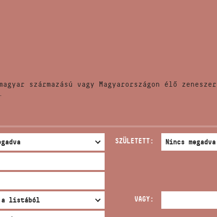
HÍREK
CÍM
VERSENYEK
EMAIL
infokozpont@bmc.hu
KIADVÁNYOK
TELEFON
magyar származású vagy Magyarországon élő zeneszer
KAPCSOLAT
.
NYITVA TARTÁS
SZÜLETETT:
VAGY: