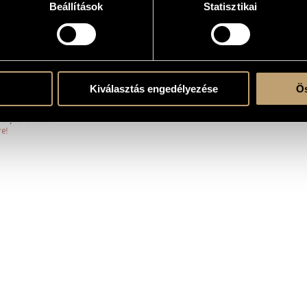
Beállítások
Statisztikai
erre
ent
Kiválasztás engedélyezése
Ös
18, RB SM001
re!