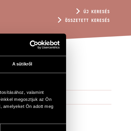
ÚJ KERESÉS
ÖSSZETETT KERESÉS
A sütikről
tosításához, valamint
einkkel megosztjuk az Ön
l, amelyeket Ön adott meg