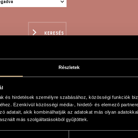
KERESÉS
Részletek
UISSE
ál
mak és hirdetések személyre szabásához, közösségi funkciók biz
d
hez. Ezenkívül közösségi média-, hirdető- és elemező partner
zó adatait, akik kombinálhatják az adatokat más olyan adatokka
sznált más szolgáltatásokból gyűjtöttek.