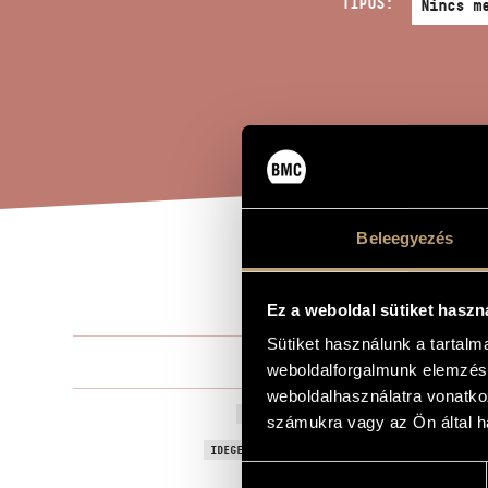
TÍPUS:
Beleegyezés
ESQ
A MŰ CÍME
Ez a weboldal sütiket haszn
Sütiket használunk a tartal
Tóth Arman
ZENESZERZŐ
weboldalforgalmunk elemzésé
weboldalhasználatra vonatko
Esquisse
EREDETI / MAGYAR CÍM
számukra vagy az Ön által ha
Esquisse
IDEGEN NYELVŰ / ANGOL CÍM
Hozzájárulás
Zongorára
ALCÍM