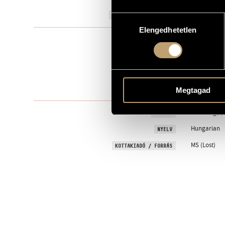
1951
A MŰ KELETKEZÉSI ÉVE
Hozzájárulás
Elengedhetetlen
kiválasztása
Szólóhang(o
TÍPUS
2
ELŐADÓK SZÁMA
voice, pf.
ELŐADÓI APPARÁTUS
One movem
TÉTELEK, RÉSZEK
Megtagad
Folk song(s)
SZÖVEG
Hungarian
NYELV
MS (Lost)
KOTTAKIADÓ / FORRÁS