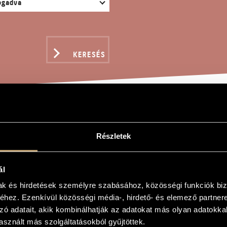
KERESÉS
YASSZONY, VŐLEGÉNY
Részletek
y
ál
mak és hirdetések személyre szabásához, közösségi funkciók biz
, vőlegény
hez. Ezenkívül közösségi média-, hirdető- és elemező partner
m
zó adatait, akik kombinálhatják az adatokat más olyan adatokka
sznált más szolgáltatásokból gyűjtöttek.
lgozás énekhangra és zongorára