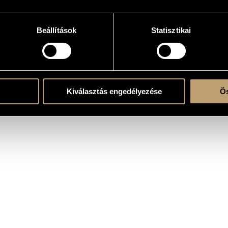
Beállítások
Statisztikai
k)ra és szólóhangszer(ek)re
ent
Kiválasztás engedélyezése
Ös