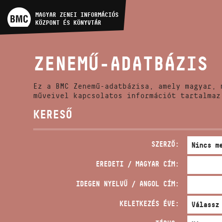
MŰVÉSZADATBÁZIS
MAGYAR ZENEI INFORMÁCIÓS
KÖZPONT ÉS KÖNYVTÁR
ZENEMŰ-ADATBÁZIS
ZENEMŰ-ADATBÁZIS
ZENEI KÖNYVTÁR, ONLINE
KATALÓGUS
Ez a BMC Zenemű-adatbázisa, amely magyar, 
műveivel kapcsolatos információt tartalmaz
KERESŐ
SZERZŐ:
EREDETI / MAGYAR CÍM:
IDEGEN NYELVŰ / ANGOL CÍM:
KELETKEZÉS ÉVE: