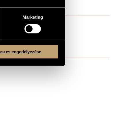
Marketing
szes engedélyezése