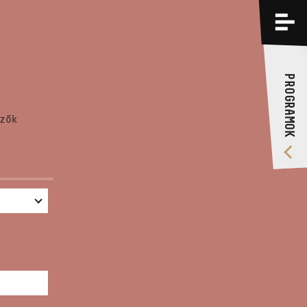
PROGRAMOK
KÉPZÉSEK
PROGRAMOK
RÓLUNK
zők
VIDEÓ GALÉRIA