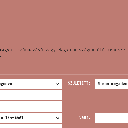
HÍREK
CÍM
VERSENYEK
EMAIL
infokozpont@bmc.hu
KIADVÁNYOK
TELEFON
magyar származású vagy Magyarországon élő zeneszer
KAPCSOLAT
.
NYITVA TARTÁS
SZÜLETETT:
VAGY: