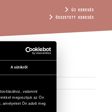
ÚJ KERESÉS
ÖSSZETETT KERESÉS
A sütikről
tosításához, valamint
einkkel megosztjuk az Ön
l, amelyeket Ön adott meg