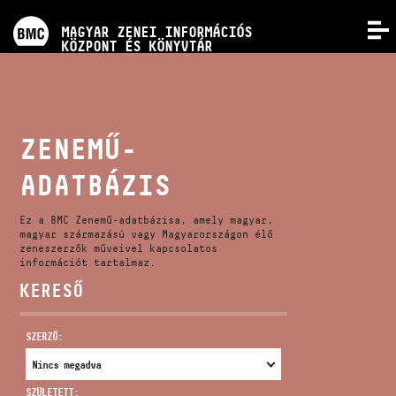
PROGRAMOK
MAGYAR ZENEI INFORMÁCIÓS
MENÜ
KÖZPONT ÉS KÖNYVTÁR
VERSENYEK
KÉPZÉSEK
ZENEMŰ-
ADATBÁZIS
KIADVÁNYOK
Ez a BMC Zenemű-adatbázisa, amely magyar,
RÓLUNK
magyar származású vagy Magyarországon élő
zeneszerzők műveivel kapcsolatos
információt tartalmaz.
KERESŐ
KAPCSOLAT
SZERZŐ:
VIDEÓ GALÉRIA
SZÜLETETT: