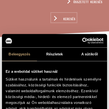
ÖSSZETETT KERESÉS
MŰVÉSZADATBÁZIS
ZENEMŰ-ADATBÁZIS
KERESÉS
ZENEI KÖNYVTÁR, ONLINE KATALÓGUS
A VIRÁGOK
A MŰ CÍME
Beleegyezés
Részletek
A sütikről
VETÉLKEDÉSE
Ez a weboldal sütiket használ
Beischer-Matyó Tamás
ZENESZERZŐ
Sütiket használunk a tartalmak és hirdetések személyre
A virágok vetélkedése
EREDETI /
szabásához, közösségi funkciók biztosításához,
MAGYAR CÍM
valamint weboldalforgalmunk elemzéséhez. Ezenkívül
The Contest of Flowers
IDEGEN
közösségi média-, hirdető- és elemező partnereinkkel
NYELVŰ /
ANGOL CÍM
megosztjuk az Ön weboldalhasználatra vonatkozó
Leánykarra
ALCÍM
adatait, akik kombinálhatják az adatokat más olyan