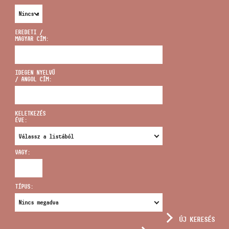
EREDETI /
MAGYAR CÍM:
CÍM
IDEGEN NYELVŰ
/ ANGOL CÍM:
EMAIL
infokozpont@bmc.hu
KELETKEZÉS
ÉVE:
TELEFON
VAGY:
NYITVA TARTÁS
TÍPUS:
ÚJ KERESÉS