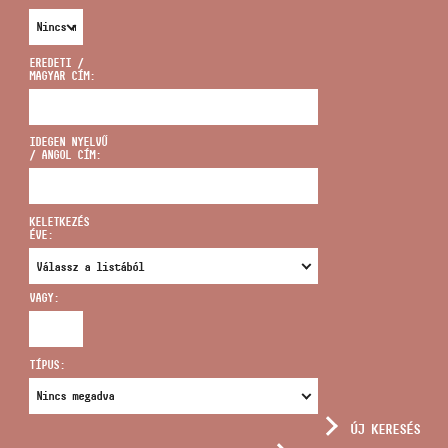
EREDETI /
MAGYAR CÍM:
CÍM
IDEGEN NYELVŰ
/ ANGOL CÍM:
EMAIL
infokozpont@bmc.hu
KELETKEZÉS
ÉVE:
TELEFON
VAGY:
NYITVA TARTÁS
TÍPUS:
ÚJ KERESÉS