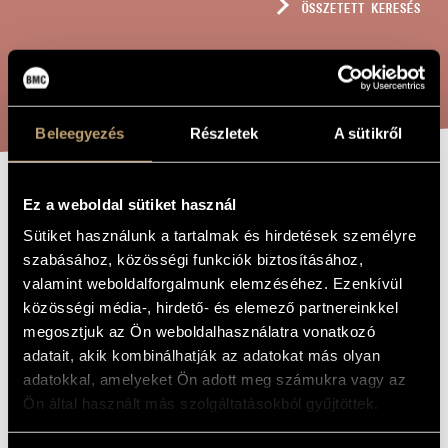
ÖSSZETETT KERESÉS
MŰVÉSZADATBÁZIS
ZENEMŰ-ADATBÁZIS
KERESÉS
ZENEI KÖNYVTÁR, ONLINE KATALÓGUS
Beleegyezés
Részletek
A sütikről
SZONÁTA
Ez a weboldal sütiket használ
A MŰ CÍME
Sütiket használunk a tartalmak és hirdetések személyre
szabásához, közösségi funkciók biztosításához,
Pócs Katalin
ZENESZERZŐ
valamint weboldalforgalmunk elemzéséhez. Ezenkívül
közösségi média-, hirdető- és elemező partnereinkkel
Szonáta
EREDETI /
MAGYAR CÍM
megosztjuk az Ön weboldalhasználatra vonatkozó
Sonata
adatait, akik kombinálhatják az adatokat más olyan
IDEGEN
NYELVŰ /
adatokkal, amelyeket Ön adott meg számukra vagy az
ANGOL CÍM
Ön által használt más szolgáltatásokból gyűjtöttek.
Gordonkára és zongorára
ALCÍM
to Péter Szabó and Zsuzsa Kollár
AJÁNLÁS