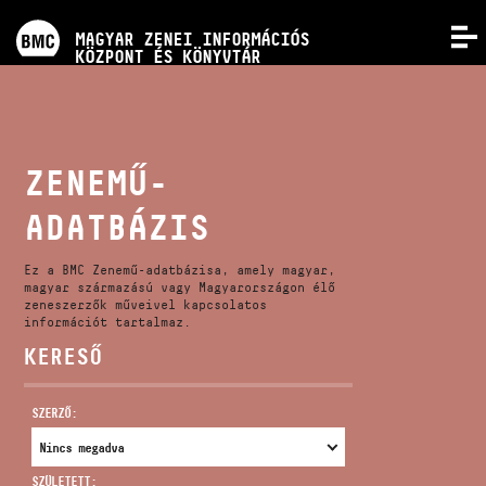
PROGRAMOK
MAGYAR ZENEI INFORMÁCIÓS
MENÜ
KÖZPONT ÉS KÖNYVTÁR
VERSENYEK
KÉPZÉSEK
ZENEMŰ-
ADATBÁZIS
KIADVÁNYOK
Ez a BMC Zenemű-adatbázisa, amely magyar,
RÓLUNK
magyar származású vagy Magyarországon élő
zeneszerzők műveivel kapcsolatos
információt tartalmaz.
KERESŐ
KAPCSOLAT
SZERZŐ:
VIDEÓ GALÉRIA
SZÜLETETT: