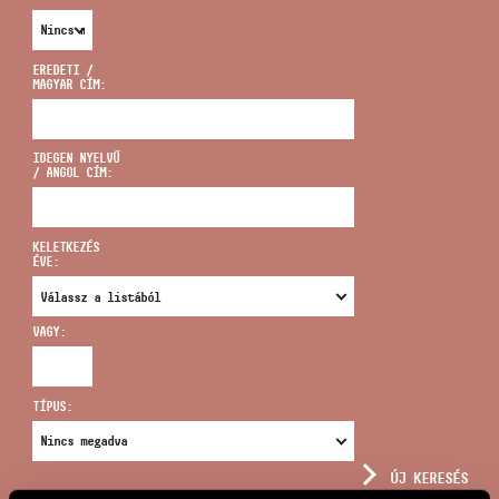
EREDETI /
MAGYAR CÍM:
CÍM
IDEGEN NYELVŰ
/ ANGOL CÍM:
EMAIL
infokozpont@bmc.hu
KELETKEZÉS
ÉVE:
TELEFON
VAGY:
NYITVA TARTÁS
TÍPUS:
ÚJ KERESÉS