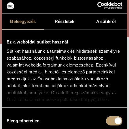
ÖSSZETETT KERESÉS
MŰVÉSZADATBÁZIS
ZENEMŰ-ADATBÁZIS
Beleegyezés
Részletek
A sütikről
KERESÉS
ZENEI KÖNYVTÁR, ONLINE KATALÓGUS
Ez a weboldal sütiket használ
Sütiket használunk a tartalmak és hirdetések személyre
szabásához, közösségi funkciók biztosításához,
STACCATMEN
A MŰ CÍME
valamint weboldalforgalmunk elemzéséhez. Ezenkívül
közösségi média-, hirdető- és elemező partnereinkkel
Madarász Iván
megosztjuk az Ön weboldalhasználatra vonatkozó
ZENESZERZŐ
adatait, akik kombinálhatják az adatokat más olyan
Staccatmen
EREDETI /
adatokkal, amelyeket Ön adott meg számukra vagy az
MAGYAR CÍM
Ön által használt más szolgáltatásokból gyűjtöttek.
Staccatmen
IDEGEN
NYELVŰ /
ANGOL CÍM
Hozzájárulás
Fuvolára
ALCÍM
Elengedhetetlen
kiválasztása
2015
A MŰ