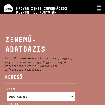
PROGRAMOK
MAGYAR ZENEI INFORMÁCIÓS
MENÜ
KÖZPONT ÉS KÖNYVTÁR
VERSENYEK
KÉPZÉSEK
ZENEMŰ-
ADATBÁZIS
KIADVÁNYOK
Ez a BMC Zenemű-adatbázisa, amely magyar,
RÓLUNK
magyar származású vagy Magyarországon élő
zeneszerzők műveivel kapcsolatos
információt tartalmaz.
KERESŐ
KAPCSOLAT
SZERZŐ:
VIDEÓ GALÉRIA
SZÜLETETT: