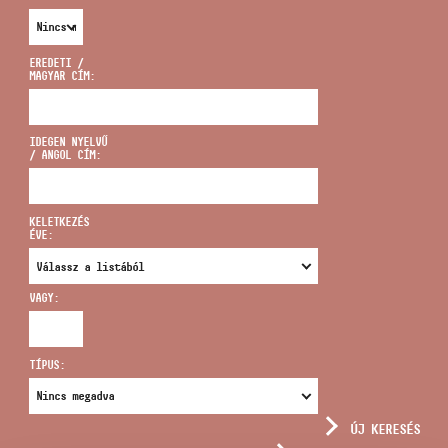
EREDETI /
MAGYAR CÍM:
CÍM
IDEGEN NYELVŰ
/ ANGOL CÍM:
EMAIL
infokozpont@bmc.hu
KELETKEZÉS
ÉVE:
TELEFON
VAGY:
NYITVA TARTÁS
TÍPUS:
ÚJ KERESÉS