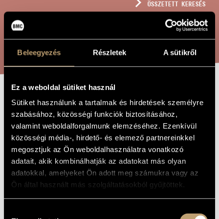
ÖSSZETETT KERESÉS
MŰVÉSZADATBÁZIS
ZENEMŰ-ADATBÁZIS
KERESÉS
ZENEI KÖNYVTÁR, ONLINE KATALÓGUS
Beleegyezés
Részletek
A sütikről
Ez a weboldal sütiket használ
DUO
Sütiket használunk a tartalmak és hirdetések személyre
A MŰ CÍME
szabásához, közösségi funkciók biztosításához,
CONCERTANTE
valamint weboldalforgalmunk elemzéséhez. Ezenkívül
közösségi média-, hirdető- és elemező partnereinkkel
Tóth Armand
megosztjuk az Ön weboldalhasználatra vonatkozó
ZENESZERZŐ
adatait, akik kombinálhatják az adatokat más olyan
Duo concertante
EREDETI /
adatokkal, amelyeket Ön adott meg számukra vagy az
MAGYAR CÍM
Ön által használt más szolgáltatásokból gyűjtöttek.
Duo concertante
IDEGEN
NYELVŰ /
ANGOL CÍM
Hozzájárulás
Per violino e viola
ALCÍM