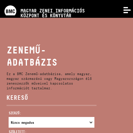
PROGRAMOK
MAGYAR ZENEI INFORMÁCIÓS
MENÜ
KÖZPONT ÉS KÖNYVTÁR
VERSENYEK
KÉPZÉSEK
ZENEMŰ-
ADATBÁZIS
KIADVÁNYOK
Ez a BMC Zenemű-adatbázisa, amely magyar,
RÓLUNK
magyar származású vagy Magyarországon élő
zeneszerzők műveivel kapcsolatos
információt tartalmaz.
KERESŐ
KAPCSOLAT
SZERZŐ:
VIDEÓ GALÉRIA
SZÜLETETT: