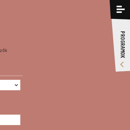
PROGRAMOK
KÉPZÉSEK
PROGRAMOK
RÓLUNK
zők
VIDEÓ GALÉRIA