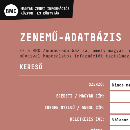
MŰVÉSZADATBÁZIS
MAGYAR ZENEI INFORMÁCIÓS
KÖZPONT ÉS KÖNYVTÁR
ZENEMŰ-ADATBÁZIS
ZENEMŰ-ADATBÁZIS
ZENEI KÖNYVTÁR, ONLINE
KATALÓGUS
Ez a BMC Zenemű-adatbázisa, amely magyar, 
műveivel kapcsolatos információt tartalmaz
KERESŐ
SZERZŐ:
EREDETI / MAGYAR CÍM:
IDEGEN NYELVŰ / ANGOL CÍM:
KELETKEZÉS ÉVE: