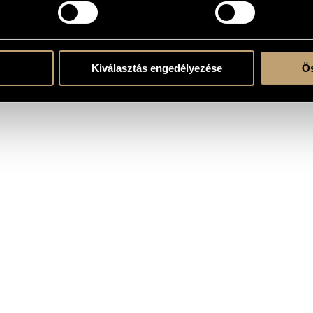
e
Kiválasztás engedélyezése
Ös
xandre Dumas