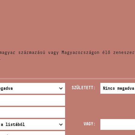
HÍREK
CÍM
VERSENYEK
EMAIL
infokozpont@bmc.hu
KIADVÁNYOK
TELEFON
magyar származású vagy Magyarországon élő zeneszer
KAPCSOLAT
.
NYITVA TARTÁS
SZÜLETETT:
VAGY: