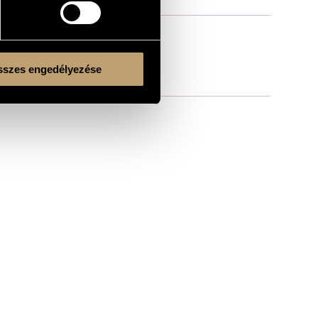
szes engedélyezése
Kulturális és Innovációs Minisztérium
Nemzeti Kulturális Alap
Ferencváros