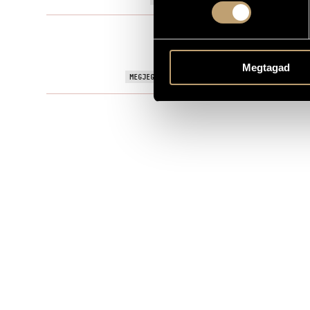
Színházi zen
TÍPUS
MS
KOTTAKIADÓ / FORRÁS
Megtagad
Play by Ale
MEGJEGYZÉSEK, TOVÁBBI INFO