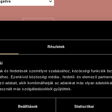
KERESÉS
Részletek
ÉLIÁS HÖLGY
ál
mak és hirdetések személyre szabásához, közösségi funkciók biz
hez. Ezenkívül közösségi média-, hirdető- és elemező partner
d
zó adatait, akik kombinálhatják az adatokat más olyan adatokka
sznált más szolgáltatásokból gyűjtöttek.
lgy
the Camellias
Beállítások
Statisztikai