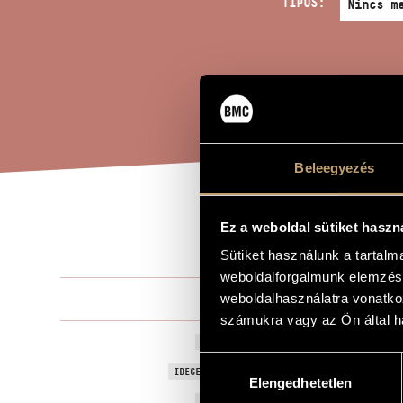
TÍPUS:
Beleegyezés
KAM
Ez a weboldal sütiket haszn
A MŰ CÍME
Sütiket használunk a tartal
weboldalforgalmunk elemzésé
Tóth Arman
weboldalhasználatra vonatko
ZENESZERZŐ
számukra vagy az Ön által ha
Kaméliás hö
EREDETI / MAGYAR CÍM
Hozzájárulás
The Lady of 
IDEGEN NYELVŰ / ANGOL CÍM
Elengedhetetlen
kiválasztása
1993
A MŰ KELETKEZÉSI ÉVE