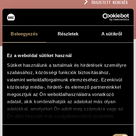
ÖSSZETETT KERESÉS
MŰVÉSZADATBÁZIS
ZENEMŰ-ADATBÁZIS
KERESÉS
ZENEI KÖNYVTÁR, ONLINE KATALÓGUS
Beleegyezés
Részletek
A sütikről
Ez a weboldal sütiket használ
KÖD-ANYÓKA,
A MŰ CÍME
Sütiket használunk a tartalmak és hirdetések személyre
II. VÁLTOZAT
szabásához, közösségi funkciók biztosításához,
valamint weboldalforgalmunk elemzéséhez. Ezenkívül
közösségi média-, hirdető- és elemező partnereinkkel
Tóth Armand
ZENESZERZŐ
megosztjuk az Ön weboldalhasználatra vonatkozó
adatait, akik kombinálhatják az adatokat más olyan
Köd-anyóka, II. változat
EREDETI /
adatokkal, amelyeket Ön adott meg számukra vagy az
MAGYAR CÍM
Ön által használt más szolgáltatásokból gyűjtöttek.
Fog-Gammer, Version No. 2
IDEGEN
NYELVŰ /
ANGOL CÍM
Hozzájárulás
2003
A MŰ