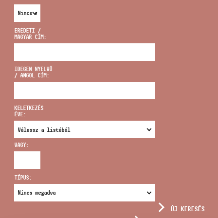
EREDETI /
MAGYAR CÍM:
CÍM
IDEGEN NYELVŰ
/ ANGOL CÍM:
EMAIL
infokozpont@bmc.hu
KELETKEZÉS
ÉVE:
TELEFON
VAGY:
NYITVA TARTÁS
TÍPUS:
ÚJ KERESÉS