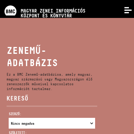
PROGRAMOK
MAGYAR ZENEI INFORMÁCIÓS
MENÜ
KÖZPONT ÉS KÖNYVTÁR
VERSENYEK
KÉPZÉSEK
ZENEMŰ-
ADATBÁZIS
KIADVÁNYOK
Ez a BMC Zenemű-adatbázisa, amely magyar,
RÓLUNK
magyar származású vagy Magyarországon élő
zeneszerzők műveivel kapcsolatos
információt tartalmaz.
KERESŐ
KAPCSOLAT
SZERZŐ:
VIDEÓ GALÉRIA
SZÜLETETT: