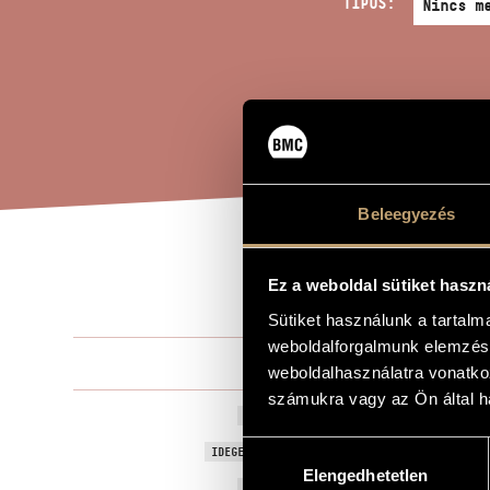
TÍPUS:
Beleegyezés
ÜZE
A MŰ CÍME
Ez a weboldal sütiket haszn
Sütiket használunk a tartal
weboldalforgalmunk elemzésé
Tóth Arman
ZENESZERZŐ
weboldalhasználatra vonatko
számukra vagy az Ön által ha
Üzenetek Arc
EREDETI / MAGYAR CÍM
Hozzájárulás
Messages fro
IDEGEN NYELVŰ / ANGOL CÍM
Elengedhetetlen
kiválasztása
2002
A MŰ KELETKEZÉSI ÉVE