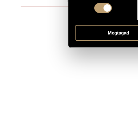
Kamarazen
TÍPUS
4
ELŐADÓK SZÁMA
Megtagad
4 chit.
ELŐADÓI APPARÁTUS
MS
KOTTAKIADÓ / FORRÁS