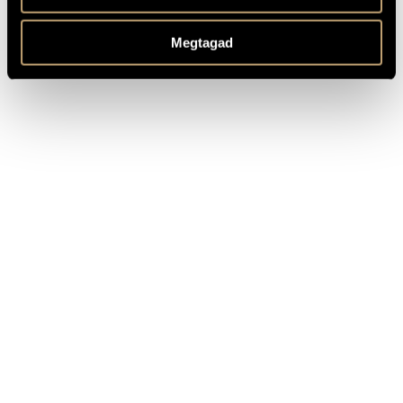
CÍM
KIADÓ
Rabán
Tóth Armand: Phoenix Triók
Zeneművészeti
Megtagad
Bt.