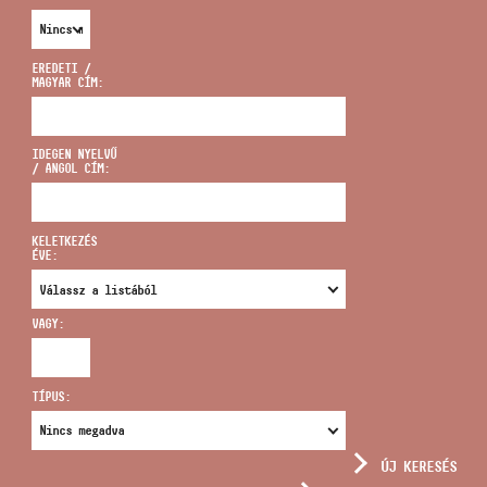
EREDETI /
MAGYAR CÍM:
CÍM
IDEGEN NYELVŰ
/ ANGOL CÍM:
EMAIL
infokozpont@bmc.hu
KELETKEZÉS
ÉVE:
TELEFON
VAGY:
NYITVA TARTÁS
TÍPUS:
ÚJ KERESÉS