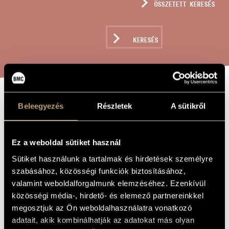
ÖSSZETETT KERESÉS
MŰVÉSZADATBÁZIS
ZENEMŰ-ADATBÁZIS
KERESÉS
ZENEI KÖNYVTÁR, ONLINE KATALÓGUS
FANATASIA,
Beleegyezés
Részletek
A sütikről
A MŰ CÍME
FORLANA E FUGA
Ez a weboldal sütiket használ
Tóth Armand
ZENESZERZŐ
Sütiket használunk a tartalmak és hirdetések személyre
szabásához, közösségi funkciók biztosításához,
Fanatasia, Forlana e Fuga
EREDETI /
valamint weboldalforgalmunk elemzéséhez. Ezenkívül
MAGYAR CÍM
közösségi média-, hirdető- és elemező partnereinkkel
Fanatasia, Forlana e Fuga
IDEGEN
NYELVŰ /
megosztjuk az Ön weboldalhasználatra vonatkozó
ANGOL CÍM
adatait, akik kombinálhatják az adatokat más olyan
Kürtre, fagottra és zongorára
ALCÍM