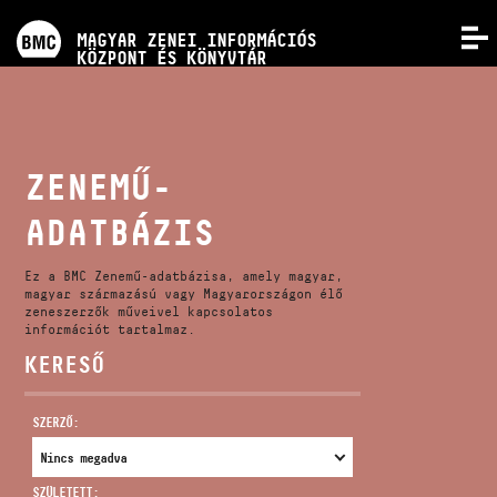
PROGRAMOK
MAGYAR ZENEI INFORMÁCIÓS
MENÜ
KÖZPONT ÉS KÖNYVTÁR
VERSENYEK
KÉPZÉSEK
ZENEMŰ-
ADATBÁZIS
KIADVÁNYOK
Ez a BMC Zenemű-adatbázisa, amely magyar,
RÓLUNK
magyar származású vagy Magyarországon élő
zeneszerzők műveivel kapcsolatos
információt tartalmaz.
KERESŐ
KAPCSOLAT
SZERZŐ:
VIDEÓ GALÉRIA
SZÜLETETT: