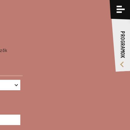
PROGRAMOK
KÉPZÉSEK
PROGRAMOK
RÓLUNK
zők
VIDEÓ GALÉRIA