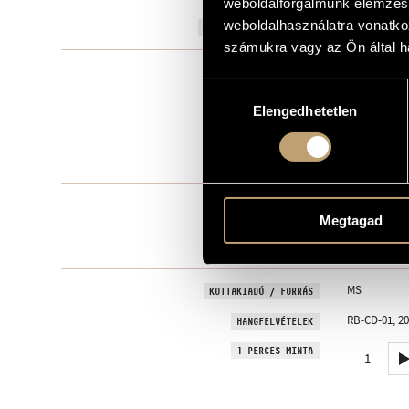
weboldalforgalmunk elemzésé
weboldalhasználatra vonatko
1991
A MŰ KELETKEZÉSI ÉVE
számukra vagy az Ön által ha
Kamarazen
TÍPUS
Hozzájárulás
3
ELŐADÓK SZÁMA
Elengedhetetlen
kiválasztása
ob., cl., fg.
ELŐADÓI APPARÁTUS
11 perc
IDŐTARTAM
1. Moderato
TÉTELEK, RÉSZEK
2. Larghetto
Megtagad
3. Vivace
4. Finale - A
MS
KOTTAKIADÓ / FORRÁS
RB-CD-01, 202
HANGFELVÉTELEK
1 PERCES MINTA
1