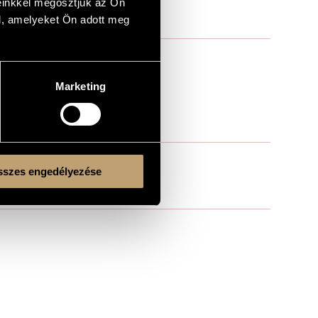
einkkel megosztjuk az Ön
l, amelyeket Ön adott meg
Marketing
szes engedélyezése