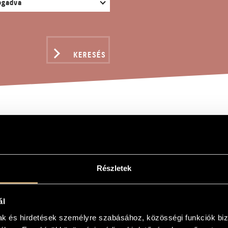
KERESÉS
ERTIMENTO II. VÁLTOZ
Részletek
d
II. változat
ál
, version No. 2
mak és hirdetések személyre szabásához, közösségi funkciók biz
inétra és fagottra