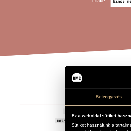
TÍPUS:
DIV
A MŰ CÍME
Beleegyezés
Tóth Arman
ZENESZERZŐ
Divertimento 
EREDETI / MAGYAR CÍM
Ez a weboldal sütiket haszn
Divertimento
IDEGEN NYELVŰ / ANGOL CÍM
Sütiket használunk a tartal
Oboára, klar
ALCÍM