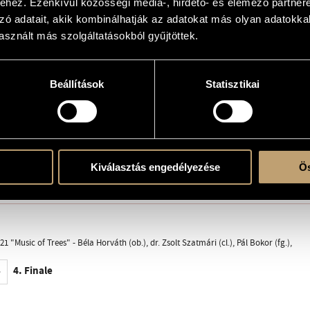
hez. Ezenkívül közösségi média-, hirdető- és elemező partner
zó adatait, akik kombinálhatják az adatokat más olyan adatokka
sznált más szolgáltatásokból gyűjtöttek.
e
Beállítások
Statisztikai
Kiválasztás engedélyezése
Ös
llegro molto e vivace
1 "Music of Trees" - Béla Horváth (ob.), dr. Zsolt Szatmári (cl.), Pál Bokor (fg.),
4. Finale