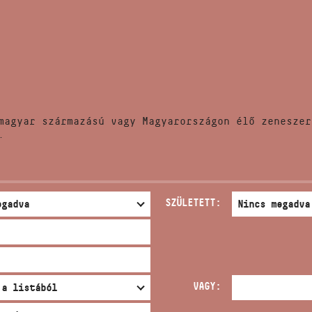
HÍREK
CÍM
VERSENYEK
EMAIL
infokozpont@bmc.hu
KIADVÁNYOK
TELEFON
magyar származású vagy Magyarországon élő zeneszer
KAPCSOLAT
.
NYITVA TARTÁS
SZÜLETETT:
VAGY: