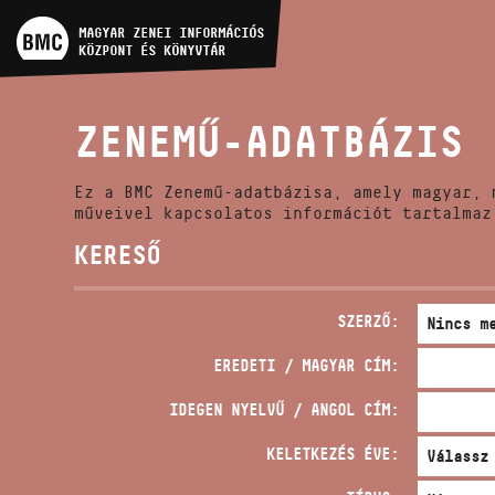
MŰVÉSZADATBÁZIS
MAGYAR ZENEI INFORMÁCIÓS
KÖZPONT ÉS KÖNYVTÁR
ZENEMŰ-ADATBÁZIS
ZENEMŰ-ADATBÁZIS
ZENEI KÖNYVTÁR, ONLINE
KATALÓGUS
Ez a BMC Zenemű-adatbázisa, amely magyar, 
műveivel kapcsolatos információt tartalmaz
KERESŐ
SZERZŐ:
EREDETI / MAGYAR CÍM:
IDEGEN NYELVŰ / ANGOL CÍM:
KELETKEZÉS ÉVE: