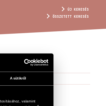
ÚJ KERESÉS
ÖSSZETETT KERESÉS
AT
A sütikről
tosításához, valamint