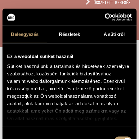
ÖSSZETETT KERESÉS
MŰVÉSZADATBÁZIS
ZENEMŰ-ADATBÁZIS
KERESÉS
ZENEI KÖNYVTÁR, ONLINE KATALÓGUS
Beleegyezés
Részletek
A sütikről
Ez a weboldal sütiket használ
VARIAZIONE -
A MŰ CÍME
Sütiket használunk a tartalmak és hirdetések személyre
KLARINÉTRA
szabásához, közösségi funkciók biztosításához,
valamint weboldalforgalmunk elemzéséhez. Ezenkívül
(BASSZUSKLARINÉT
közösségi média-, hirdető- és elemező partnereinkkel
ÉS ZONGORÁRA
megosztjuk az Ön weboldalhasználatra vonatkozó
adatait, akik kombinálhatják az adatokat más olyan
adatokkal, amelyeket Ön adott meg számukra vagy az
Tóth Armand
ZENESZERZŐ
Ön által használt más szolgáltatásokból gyűjtöttek.
Variazione - Klarinétra (basszusklarinétra) és zongorára
EREDETI /
MAGYAR CÍM
Hozzájárulás