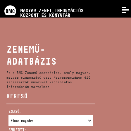
PROGRAMOK
MAGYAR ZENEI INFORMÁCIÓS
MENÜ
KÖZPONT ÉS KÖNYVTÁR
VERSENYEK
KÉPZÉSEK
ZENEMŰ-
ADATBÁZIS
KIADVÁNYOK
Ez a BMC Zenemű-adatbázisa, amely magyar,
RÓLUNK
magyar származású vagy Magyarországon élő
zeneszerzők műveivel kapcsolatos
információt tartalmaz.
KERESŐ
KAPCSOLAT
SZERZŐ:
VIDEÓ GALÉRIA
SZÜLETETT: