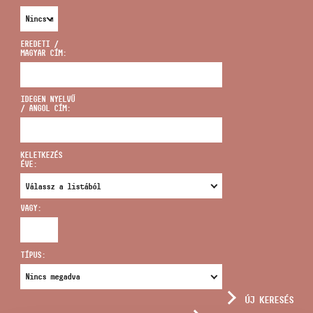
EREDETI /
MAGYAR CÍM:
CÍM
IDEGEN NYELVŰ
/ ANGOL CÍM:
EMAIL
infokozpont@bmc.hu
KELETKEZÉS
ÉVE:
TELEFON
VAGY:
NYITVA TARTÁS
TÍPUS:
ÚJ KERESÉS