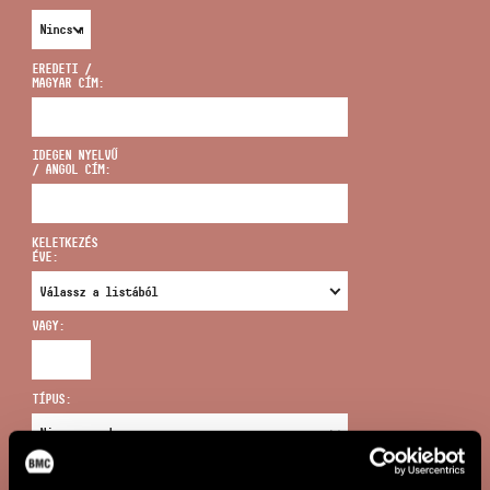
EREDETI /
MAGYAR CÍM:
CÍM
IDEGEN NYELVŰ
/ ANGOL CÍM:
EMAIL
infokozpont@bmc.hu
KELETKEZÉS
ÉVE:
TELEFON
VAGY:
NYITVA TARTÁS
TÍPUS:
ÚJ KERESÉS