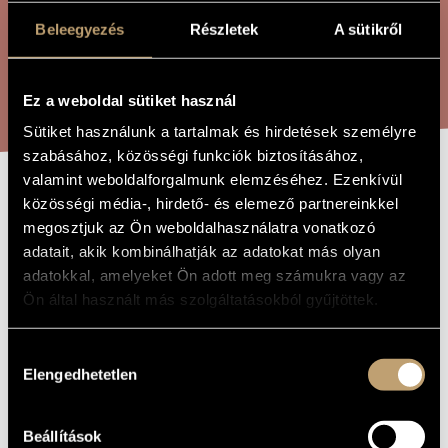
ÖSSZETETT KERESÉS
MŰVÉSZADATBÁZIS
Beleegyezés
Részletek
A sütikről
ZENEMŰ-ADATBÁZIS
KERESÉS
Ez a weboldal sütiket használ
ZENEI KÖNYVTÁR, ONLINE KATALÓGUS
Sütiket használunk a tartalmak és hirdetések személyre
szabásához, közösségi funkciók biztosításához,
valamint weboldalforgalmunk elemzéséhez. Ezenkívül
BALASSI
közösségi média-, hirdető- és elemező partnereinkkel
A MŰ CÍME
megosztjuk az Ön weboldalhasználatra vonatkozó
SZIMFÓNIÁK
adatait, akik kombinálhatják az adatokat más olyan
adatokkal, amelyeket Ön adott meg számukra vagy az
Ön által használt más szolgáltatásokból gyűjtöttek.
Tóth Armand
ZENESZERZŐ
Balassi szimfóniák
EREDETI /
Hozzájárulás
MAGYAR CÍM
Elengedhetetlen
kiválasztása
Balassi Symphonies
IDEGEN
NYELVŰ /
ANGOL CÍM
Beállítások
2004
A MŰ