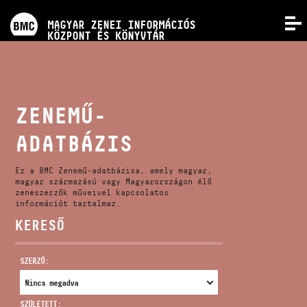
PROGRAMOK
MAGYAR ZENEI INFORMÁCIÓS
MENÜ
KÖZPONT ÉS KÖNYVTÁR
VERSENYEK
KÉPZÉSEK
ZENEMŰ-
ADATBÁZIS
KIADVÁNYOK
Ez a BMC Zenemű-adatbázisa, amely magyar,
RÓLUNK
magyar származású vagy Magyarországon élő
zeneszerzők műveivel kapcsolatos
információt tartalmaz.
KERESŐ
KAPCSOLAT
SZERZŐ:
VIDEÓ GALÉRIA
SZÜLETETT: