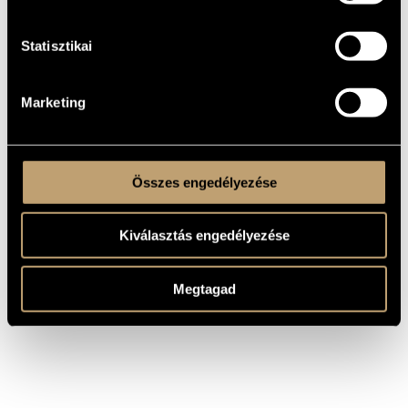
KELETKEZÉSI
ÉVE
Statisztikai
Szimfonikus zenekarra
TÍPUS
orchestra
ELŐADÓI
APPARÁTUS
Marketing
MS
KOTTAKIADÓ
/ FORRÁS
Összes engedélyezése
Kiválasztás engedélyezése
Megtagad