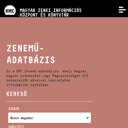
PROGRAMOK
MAGYAR ZENEI INFORMÁCIÓS
MENÜ
KÖZPONT ÉS KÖNYVTÁR
VERSENYEK
KÉPZÉSEK
ZENEMŰ-
ADATBÁZIS
KIADVÁNYOK
Ez a BMC Zenemű-adatbázisa, amely magyar,
RÓLUNK
magyar származású vagy Magyarországon élő
zeneszerzők műveivel kapcsolatos
információt tartalmaz.
KERESŐ
KAPCSOLAT
SZERZŐ:
VIDEÓ GALÉRIA
SZÜLETETT: