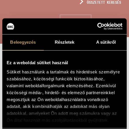
ÖSSZETETT KERESÉS
MŰVÉSZADATBÁZIS
ZENEMŰ-ADATBÁZIS
KERESÉS
ZENEI KÖNYVTÁR, ONLINE KATALÓGUS
Beleegyezés
Részletek
A sütikről
ÁTIRAT - JOHN
A MŰ CÍME
Ez a weboldal sütiket használ
FRANCIS WADE:
Sütiket használunk a tartalmak és hirdetések személyre
ADESTE FIDELES
szabásához, közösségi funkciók biztosításához,
valamint weboldalforgalmunk elemzéséhez. Ezenkívül
közösségi média-, hirdető- és elemező partnereinkkel
Beischer-Matyó Tamás
ZENESZERZŐ
megosztjuk az Ön weboldalhasználatra vonatkozó
adatait, akik kombinálhatják az adatokat más olyan
Átirat - John Francis Wade: Adeste fideles
EREDETI /
adatokkal, amelyeket Ön adott meg számukra vagy az
MAGYAR CÍM
Ön által használt más szolgáltatásokból gyűjtöttek.
Transcription - John Francis Wade: Adeste fideles
IDEGEN
NYELVŰ /
ANGOL CÍM