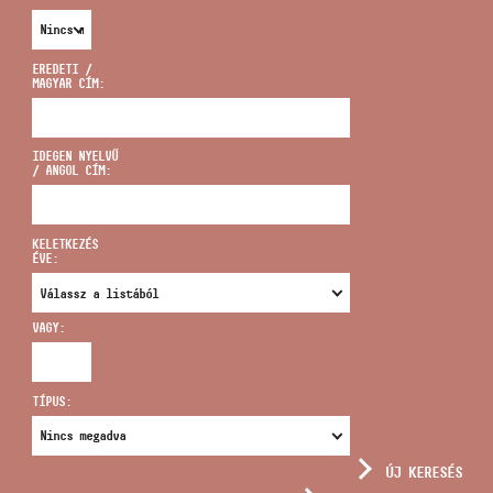
EREDETI /
MAGYAR CÍM:
CÍM
IDEGEN NYELVŰ
/ ANGOL CÍM:
EMAIL
infokozpont@bmc.hu
KELETKEZÉS
ÉVE:
TELEFON
VAGY:
NYITVA TARTÁS
TÍPUS:
ÚJ KERESÉS