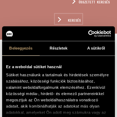
ÖSSZETETT KERESÉS
MŰVÉSZADATBÁZIS
ZENEMŰ-ADATBÁZIS
KERESÉS
ZENEI KÖNYVTÁR, ONLINE KATALÓGUS
Beleegyezés
Részletek
A sütikről
A KÉZMŰVES
A MŰ CÍME
Ez a weboldal sütiket használ
Egressy Béni
ZENESZERZŐ
Sütiket használunk a tartalmak és hirdetések személyre
szabásához, közösségi funkciók biztosításához,
A kézműves
EREDETI /
MAGYAR CÍM
valamint weboldalforgalmunk elemzéséhez. Ezenkívül
The Crafts
IDEGEN
közösségi média-, hirdető- és elemező partnereinkkel
NYELVŰ /
megosztjuk az Ön weboldalhasználatra vonatkozó
ANGOL CÍM
adatait, akik kombinálhatják az adatokat más olyan
Zenekarkíséretes dalok, férfi- és vegyeskarok, a capella
ALCÍM
férfikarok
adatokkal, amelyeket Ön adott meg számukra vagy az
1847
A MŰ