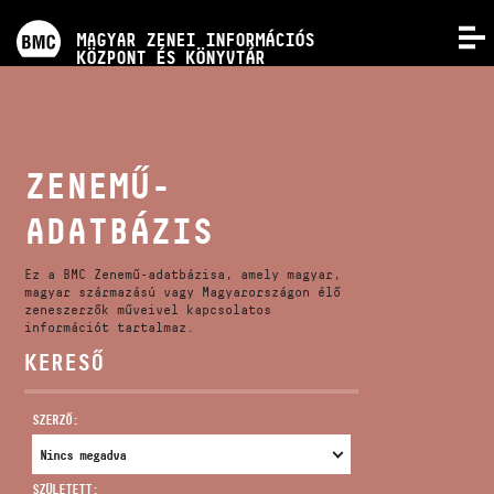
PROGRAMOK
MAGYAR ZENEI INFORMÁCIÓS
MENÜ
KÖZPONT ÉS KÖNYVTÁR
VERSENYEK
KÉPZÉSEK
ZENEMŰ-
ADATBÁZIS
KIADVÁNYOK
Ez a BMC Zenemű-adatbázisa, amely magyar,
RÓLUNK
magyar származású vagy Magyarországon élő
zeneszerzők műveivel kapcsolatos
információt tartalmaz.
KERESŐ
KAPCSOLAT
SZERZŐ:
VIDEÓ GALÉRIA
SZÜLETETT: