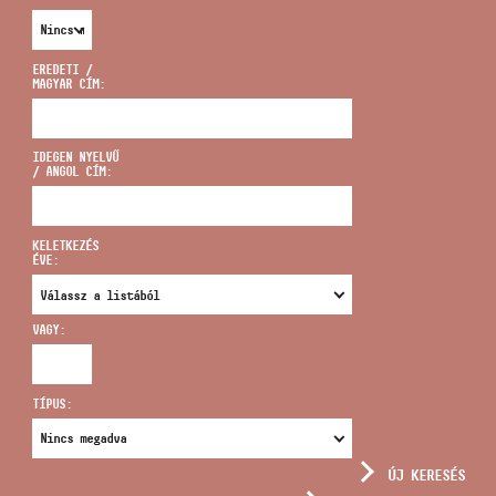
EREDETI /
MAGYAR CÍM:
CÍM
IDEGEN NYELVŰ
/ ANGOL CÍM:
EMAIL
infokozpont@bmc.hu
KELETKEZÉS
ÉVE:
TELEFON
VAGY:
NYITVA TARTÁS
TÍPUS:
ÚJ KERESÉS