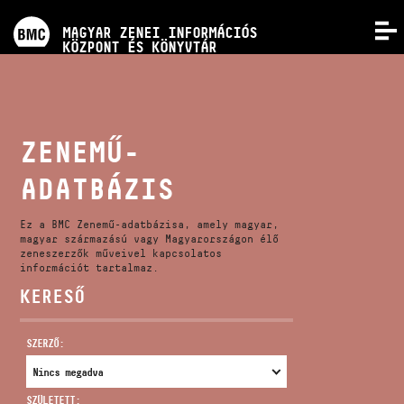
PROGRAMOK
MAGYAR ZENEI INFORMÁCIÓS
MENÜ
KÖZPONT ÉS KÖNYVTÁR
VERSENYEK
KÉPZÉSEK
ZENEMŰ-
ADATBÁZIS
KIADVÁNYOK
Ez a BMC Zenemű-adatbázisa, amely magyar,
RÓLUNK
magyar származású vagy Magyarországon élő
zeneszerzők műveivel kapcsolatos
információt tartalmaz.
KERESŐ
KAPCSOLAT
SZERZŐ:
VIDEÓ GALÉRIA
SZÜLETETT: