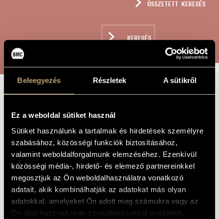
ÖSSZETETT KERESÉS
MŰVÉSZADATBÁZIS
ZENEMŰ-ADATBÁZIS
KERESÉS
ZENEI KÖNYVTÁR, ONLINE KATALÓGUS
Beleegyezés
Részletek
A sütikről
CHRISTMAS
A MŰ CÍME
BELLS
Ez a weboldal sütiket használ
Sütiket használunk a tartalmak és hirdetések személyre
szabásához, közösségi funkciók biztosításához,
Tóth Péter
ZENESZERZŐ
valamint weboldalforgalmunk elemzéséhez. Ezenkívül
közösségi média-, hirdető- és elemező partnereinkkel
Christmas Bells
EREDETI /
MAGYAR CÍM
megosztjuk az Ön weboldalhasználatra vonatkozó
Christmas Bells
adatait, akik kombinálhatják az adatokat más olyan
IDEGEN
NYELVŰ /
adatokkal, amelyeket Ön adott meg számukra vagy az
ANGOL CÍM
Ön által használt más szolgáltatásokból gyűjtöttek.
To László Matos and the Hungarian Radio Children´s Choir
AJÁNLÁS