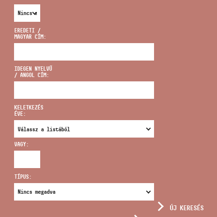
EREDETI /
MAGYAR CÍM:
CÍM
IDEGEN NYELVŰ
/ ANGOL CÍM:
EMAIL
infokozpont@bmc.hu
KELETKEZÉS
ÉVE:
TELEFON
VAGY:
NYITVA TARTÁS
TÍPUS:
ÚJ KERESÉS