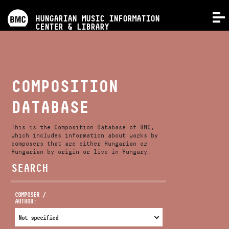
PROGRAMS
HUNGARIAN MUSIC INFORMATION
MENU
CENTER & LIBRARY
COMPETITIONS
TRAININGS
COMPOSITION
DATABASE
RELEASES
This is the Composition Database of BMC,
ABOUT US
which includes information about works by
composers that are either Hungarian or
Hungarian by origin or live in Hungary.
SEARCH
CONTACT
COMPOSER /
AUTHOR:
VIDEO GALLERY