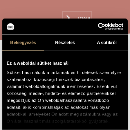
ARTIST DATABASE
COMPOSITION DATABASE
SEARCH
MUSIC LIBRARY, ONLINE CATALOG
Beleegyezés
Részletek
A sütikről
CHRISTMAS
TITLE OF
THE WORK
Ez a weboldal sütiket használ
BELLS
Sütiket használunk a tartalmak és hirdetések személyre
szabásához, közösségi funkciók biztosításához,
Tóth Péter
COMPOSER
valamint weboldalforgalmunk elemzéséhez. Ezenkívül
közösségi média-, hirdető- és elemező partnereinkkel
Christmas Bells
ORIGINAL /
megosztjuk az Ön weboldalhasználatra vonatkozó
HUNGARIAN
TITLE
adatait, akik kombinálhatják az adatokat más olyan
Christmas Bells
FOREIGN
adatokkal, amelyeket Ön adott meg számukra vagy az
LANGUAGE /
Ön által használt más szolgáltatásokból gyűjtöttek.
ENGLISH
TITLE