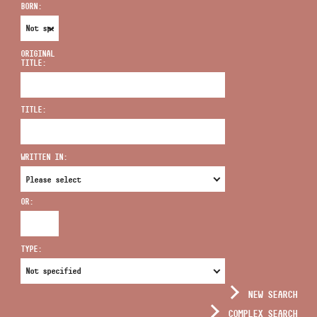
BORN:
ORIGINAL
TITLE:
ADDRESS
TITLE:
EMAIL
infokozpont@bmc.hu
WRITTEN IN:
PHONE
OR:
OPENING HOURS
TYPE:
NEW SEARCH
COMPLEX SEARCH