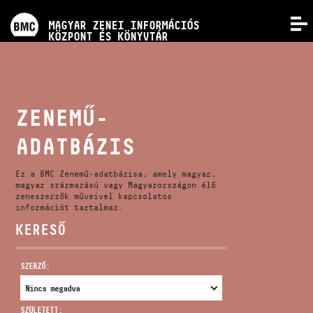
PROGRAMOK
MAGYAR ZENEI INFORMÁCIÓS
MENÜ
KÖZPONT ÉS KÖNYVTÁR
VERSENYEK
KÉPZÉSEK
ZENEMŰ-
ADATBÁZIS
KIADVÁNYOK
Ez a BMC Zenemű-adatbázisa, amely magyar,
RÓLUNK
magyar származású vagy Magyarországon élő
zeneszerzők műveivel kapcsolatos
információt tartalmaz.
KERESŐ
KAPCSOLAT
SZERZŐ:
VIDEÓ GALÉRIA
SZÜLETETT: