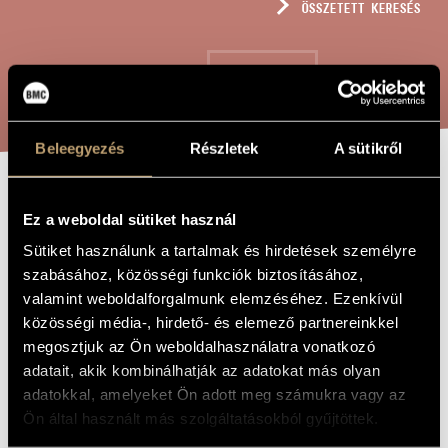
ÖSSZETETT KERESÉS
MŰVÉSZADATBÁZIS
ZENEMŰ-ADATBÁZIS
KERESÉS
ZENEI KÖNYVTÁR, ONLINE KATALÓGUS
Beleegyezés
Részletek
A sütikről
SALVE REGINA
A MŰ CÍME
Ez a weboldal sütiket használ
Sütiket használunk a tartalmak és hirdetések személyre
Tóth Péter
ZENESZERZŐ
szabásához, közösségi funkciók biztosításához,
valamint weboldalforgalmunk elemzéséhez. Ezenkívül
Salve Regina
EREDETI /
közösségi média-, hirdető- és elemező partnereinkkel
MAGYAR CÍM
megosztjuk az Ön weboldalhasználatra vonatkozó
Salve Regina
IDEGEN
NYELVŰ /
adatait, akik kombinálhatják az adatokat más olyan
ANGOL CÍM
adatokkal, amelyeket Ön adott meg számukra vagy az
Vegyeskarra
ALCÍM
Ön által használt más szolgáltatásokból gyűjtöttek.
2010
A MŰ