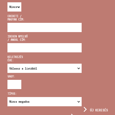
EREDETI /
MAGYAR CÍM:
CÍM
IDEGEN NYELVŰ
/ ANGOL CÍM:
EMAIL
infokozpont@bmc.hu
KELETKEZÉS
ÉVE:
TELEFON
VAGY:
NYITVA TARTÁS
TÍPUS:
ÚJ KERESÉS