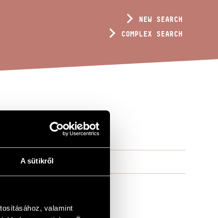
NEW SEARCH
COMPLEX SEARCH
A sütikről
tosításához, valamint