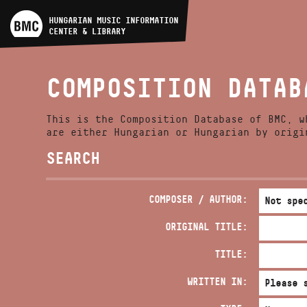
ARTIST DATABASE
HUNGARIAN MUSIC INFORMATION
CENTER & LIBRARY
COMPOSITION DATABASE
COMPOSITION DATAB
MUSIC LIBRARY, ONLINE
CATALOG
This is the Composition Database of BMC, w
are either Hungarian or Hungarian by origi
SEARCH
COMPOSER / AUTHOR:
ORIGINAL TITLE:
TITLE:
WRITTEN IN: