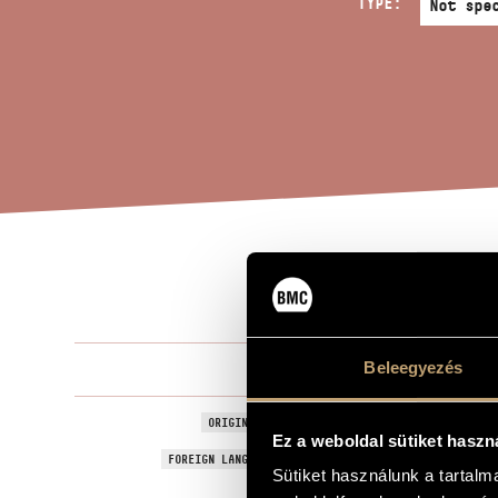
TYPE:
SAL
TITLE OF THE WORK
Tóth Péter
Beleegyezés
COMPOSER
Salve Regin
ORIGINAL / HUNGARIAN TITLE
Ez a weboldal sütiket haszn
Salve Regin
FOREIGN LANGUAGE / ENGLISH TITLE
Sütiket használunk a tartal
For mixed ch
SUBTITLE