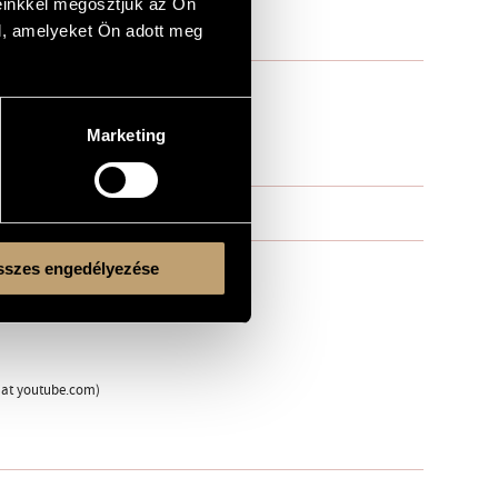
einkkel megosztjuk az Ön
l, amelyeket Ön adott meg
Marketing
szes engedélyezése
e at youtube.com)