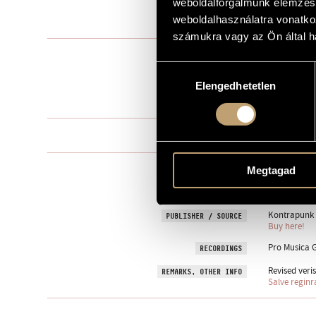
weboldalforgalmunk elemzésé
weboldalhasználatra vonatko
2010
YEAR OF COMPOSITION
számukra vagy az Ön által ha
Mixed choir
TYPE
Hozzájárulás
mixed choir 
INSTRUMENTATION
Elengedhetetlen
kiválasztása
4 min
DURATION
One movem
MOVEMENTS, PARTS
liturgical
Megtagad
TEXT
Latin
LANGUAGE
Kontrapunk M
PUBLISHER / SOURCE
Buy here!
Pro Musica G
RECORDINGS
Revised veris
REMARKS, OTHER INFO
Salve reginr