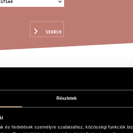
SEARCH
VE REGINA
Részletek
a
ál
a
mak és hirdetések személyre szabásához, közösségi funkciók biz
oir