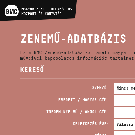
MŰVÉSZADATBÁZIS
MAGYAR ZENEI INFORMÁCIÓS
KÖZPONT ÉS KÖNYVTÁR
ZENEMŰ-ADATBÁZIS
ZENEMŰ-ADATBÁZIS
ZENEI KÖNYVTÁR, ONLINE
KATALÓGUS
Ez a BMC Zenemű-adatbázisa, amely magyar, 
műveivel kapcsolatos információt tartalmaz
KERESŐ
SZERZŐ:
EREDETI / MAGYAR CÍM:
IDEGEN NYELVŰ / ANGOL CÍM:
KELETKEZÉS ÉVE: