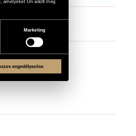
l, amelyeket Ön adott meg
Marketing
szes engedélyezése
Liberation