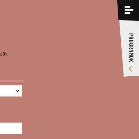
PROGRAMOK
KÉPZÉSEK
PROGRAMOK
RÓLUNK
zők
VIDEÓ GALÉRIA