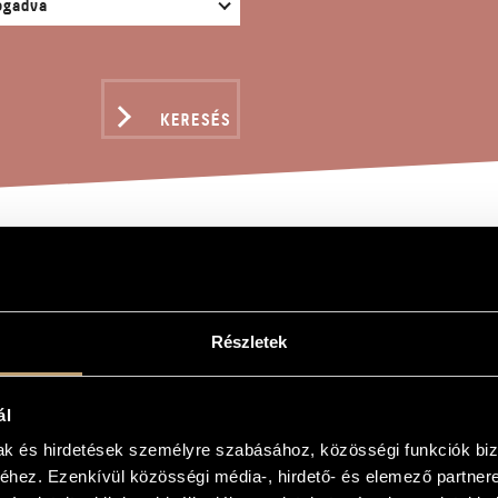
KERESÉS
SZESÉGEK
Részletek
f
ál
mak és hirdetések személyre szabásához, közösségi funkciók biz
hez. Ezenkívül közösségi média-, hirdető- és elemező partner