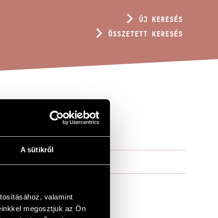
ÚJ KERESÉS
ÖSSZETETT KERESÉS
A sütikről
tosításához, valamint
einkkel megosztjuk az Ön