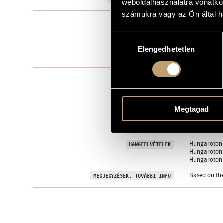
weboldalhasználatra vonatko
számukra vagy az Ön által ha
Vegyeskarra
TÍPUS
Hozzájárulás
mixed choir 
ELŐADÓI APPARÁTUS
Elengedhetetlen
kiválasztása
One movem
TÉTELEK, RÉSZEK
WEÖRES, Sá
SZÖVEG
Hungarian
NYELV
Megtagad
Cultural Min
MEGRENDELŐ
Editio Music
KOTTAKIADÓ / FORRÁS
Hungaroton S
HANGFELVÉTELEK
Hungaroton 
Hungaroton 
Based on th
MEGJEGYZÉSEK, TOVÁBBI INFO