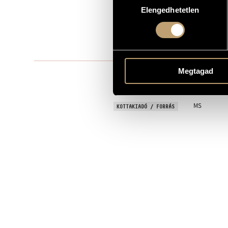
Elengedhetetlen
kiválasztása
Vegyeskarra
TÍPUS
mixed choir
ELŐADÓI APPARÁTUS
One movem
TÉTELEK, RÉSZEK
Megtagad
SZÉKELY, Lá
SZÖVEG
Hungarian
NYELV
MS
KOTTAKIADÓ / FORRÁS