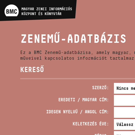
MŰVÉSZADATBÁZIS
MAGYAR ZENEI INFORMÁCIÓS
KÖZPONT ÉS KÖNYVTÁR
ZENEMŰ-ADATBÁZIS
ZENEMŰ-ADATBÁZIS
ZENEI KÖNYVTÁR, ONLINE
KATALÓGUS
Ez a BMC Zenemű-adatbázisa, amely magyar, 
műveivel kapcsolatos információt tartalmaz
KERESŐ
SZERZŐ:
EREDETI / MAGYAR CÍM:
IDEGEN NYELVŰ / ANGOL CÍM:
KELETKEZÉS ÉVE: