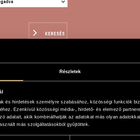
KERESÉS
Részletek
NT CECÍLIÁHOZ
ál
mak és hirdetések személyre szabásához, közösségi funkciók biz
f
hez. Ezenkívül közösségi média-, hirdető- és elemező partner
zó adatait, akik kombinálhatják az adatokat más olyan adatokka
ához
sznált más szolgáltatásokból gyűjtöttek.
ly
ócs and the Pécs Szeráfi Choir