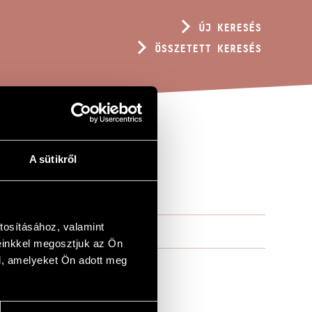
ÚJ KERESÉS
ÖSSZETETT KERESÉS
A sütikről
tosításához, valamint
einkkel megosztjuk az Ön
l, amelyeket Ön adott meg