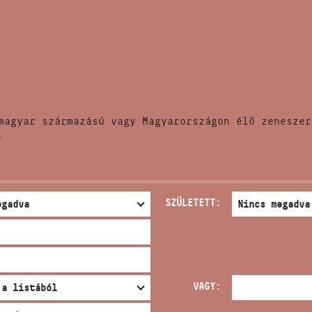
HÍREK
CÍM
VERSENYEK
EMAIL
infokozpont@bmc.hu
KIADVÁNYOK
TELEFON
magyar származású vagy Magyarországon élő zeneszer
KAPCSOLAT
.
NYITVA TARTÁS
SZÜLETETT:
VAGY: