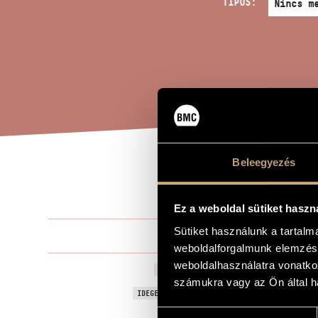
TÍPUS:
Beleegyezés
SZE
A MŰ CÍME
Ez a weboldal sütiket haszn
Sütiket használunk a tartal
Maros Rudol
ZENESZERZŐ
weboldalforgalmunk elemzésé
weboldalhasználatra vonatko
Szent Cecíli
EREDETI / MAGYAR CÍM
számukra vagy az Ön által ha
To Saint Cice
IDEGEN NYELVŰ / ANGOL CÍM
Hozzájárulás
To László Ag
AJÁNLÁS