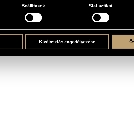
Beállítások
Statisztikai
ent
Kiválasztás engedélyezése
Ös
szló