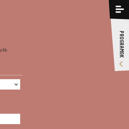
PROGRAMOK
KÉPZÉSEK
PROGRAMOK
RÓLUNK
zők
VIDEÓ GALÉRIA