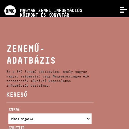
PROGRAMOK
MAGYAR ZENEI INFORMÁCIÓS
MENÜ
KÖZPONT ÉS KÖNYVTÁR
VERSENYEK
KÉPZÉSEK
ZENEMŰ-
ADATBÁZIS
KIADVÁNYOK
Ez a BMC Zenemű-adatbázisa, amely magyar,
RÓLUNK
magyar származású vagy Magyarországon élő
zeneszerzők műveivel kapcsolatos
információt tartalmaz.
KERESŐ
KAPCSOLAT
SZERZŐ:
VIDEÓ GALÉRIA
SZÜLETETT: