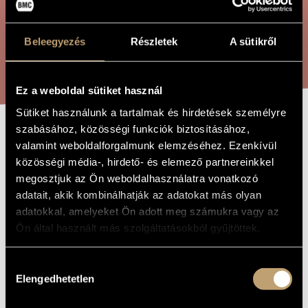
ÖSSZETETT KERESÉS
MŰVÉSZADATBÁZIS
ZENEMŰ-ADATBÁZIS
Beleegyezés
Részletek
A sütikről
KERESÉS
ZENEI KÖNYVTÁR, ONLINE KATALÓGUS
Ez a weboldal sütiket használ
Sütiket használunk a tartalmak és hirdetések személyre
szabásához, közösségi funkciók biztosításához,
HÁROM TÖRTÉNET
A MŰ CÍME
valamint weboldalforgalmunk elemzéséhez. Ezenkívül
közösségi média-, hirdető- és elemező partnereinkkel
megosztjuk az Ön weboldalhasználatra vonatkozó
Madarász Iván
ZENESZERZŐ
adatait, akik kombinálhatják az adatokat más olyan
adatokkal, amelyeket Ön adott meg számukra vagy az
Három történet
EREDETI /
MAGYAR CÍM
Ön által használt más szolgáltatásokból gyűjtöttek.
Three Stories
IDEGEN
NYELVŰ /
ANGOL CÍM
Hozzájárulás
Elengedhetetlen
Oboára és zongorára
kiválasztása
ALCÍM
Kamarazene
TÍPUS