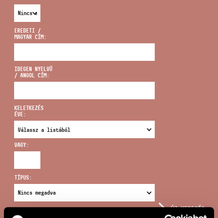
EREDETI /
MAGYAR CÍM:
CÍM
IDEGEN NYELVŰ
/ ANGOL CÍM:
EMAIL
infokozpont@bmc.hu
KELETKEZÉS
ÉVE:
TELEFON
VAGY:
NYITVA TARTÁS
TÍPUS:
ÚJ KERESÉS