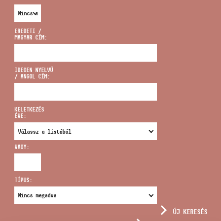
EREDETI /
MAGYAR CÍM:
CÍM
IDEGEN NYELVŰ
/ ANGOL CÍM:
EMAIL
infokozpont@bmc.hu
KELETKEZÉS
ÉVE:
TELEFON
VAGY:
NYITVA TARTÁS
TÍPUS:
ÚJ KERESÉS