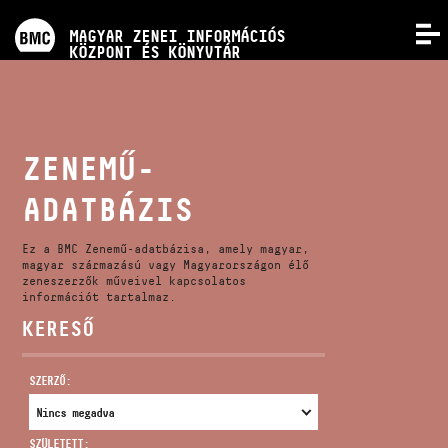
PROGRAMOK
MAGYAR ZENEI INFORMÁCIÓS
MENÜ
KÖZPONT ÉS KÖNYVTÁR
VERSENYEK
KÉPZÉSEK
ZENEMŰ-
ADATBÁZIS
KIADVÁNYOK
Ez a BMC Zenemű-adatbázisa, amely magyar,
RÓLUNK
magyar származású vagy Magyarországon élő
zeneszerzők műveivel kapcsolatos
információt tartalmaz.
KERESŐ
KAPCSOLAT
SZERZŐ:
VIDEÓ GALÉRIA
SZÜLETETT: