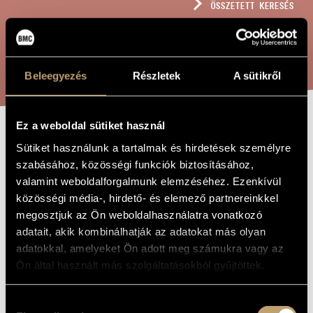
ÖSSZETETT KERESÉS
MŰVÉSZADATBÁZIS
ZENEMŰ-ADATBÁZIS
KERESÉS
ZENEI KÖNYVTÁR, ONLINE KATALÓGUS
Beleegyezés
Részletek
A sütikről
Ez a weboldal sütiket használ
MOZAIKOK
A MŰ CÍME
Sütiket használunk a tartalmak és hirdetések személyre
szabásához, közösségi funkciók biztosításához,
valamint weboldalforgalmunk elemzéséhez. Ezenkívül
Madarász Iván
ZENESZERZŐ
közösségi média-, hirdető- és elemező partnereinkkel
megosztjuk az Ön weboldalhasználatra vonatkozó
Mozaikok
EREDETI /
MAGYAR CÍM
adatait, akik kombinálhatják az adatokat más olyan
Mosaics
adatokkal, amelyeket Ön adott meg számukra vagy az
IDEGEN
NYELVŰ /
Ön által használt más szolgáltatásokból gyűjtöttek.
ANGOL CÍM
Hegedűre
ALCÍM
Hozzájárulás
too András Kiss
AJÁNLÁS