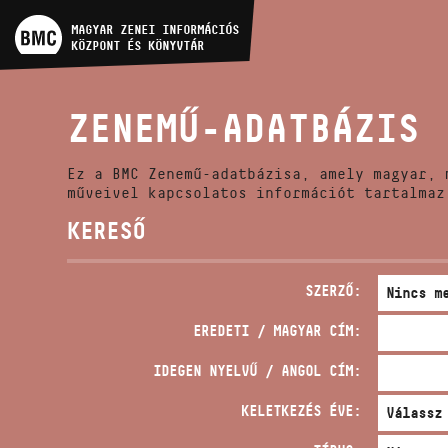
MŰVÉSZADATBÁZIS
MAGYAR ZENEI INFORMÁCIÓS
KÖZPONT ÉS KÖNYVTÁR
ZENEMŰ-ADATBÁZIS
ZENEMŰ-ADATBÁZIS
ZENEI KÖNYVTÁR, ONLINE
KATALÓGUS
Ez a BMC Zenemű-adatbázisa, amely magyar, 
műveivel kapcsolatos információt tartalmaz
KERESŐ
SZERZŐ:
EREDETI / MAGYAR CÍM:
IDEGEN NYELVŰ / ANGOL CÍM:
KELETKEZÉS ÉVE: