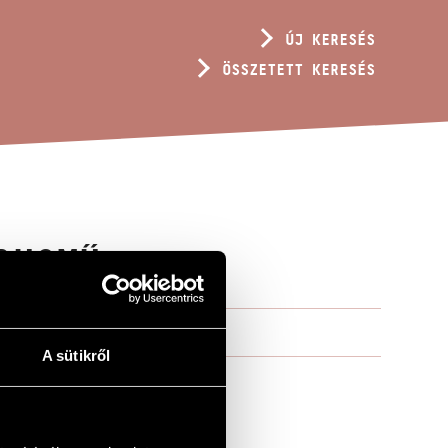
ÚJ KERESÉS
ÖSSZETETT KERESÉS
RUSMŰ
A sütikről