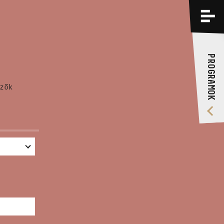
PROGRAMOK
KÉPZÉSEK
PROGRAMOK
RÓLUNK
zők
VIDEÓ GALÉRIA