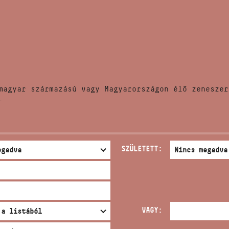
HÍREK
CÍM
VERSENYEK
EMAIL
infokozpont@bmc.hu
KIADVÁNYOK
TELEFON
magyar származású vagy Magyarországon élő zeneszer
KAPCSOLAT
.
NYITVA TARTÁS
SZÜLETETT:
VAGY: