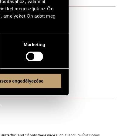
tosításához, valamint
einkkel megosztjuk az Ön
l, amelyeket Ön adott meg
Marketing
szes engedélyezése
r
Butterfly" and "If only there were such a land" by Éva Dobos