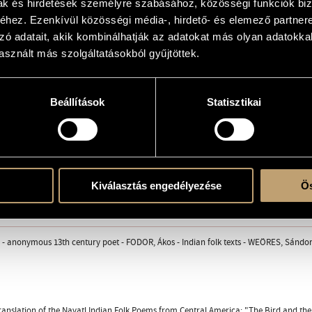
mak és hirdetések személyre szabásához, közösségi funkciók biz
hez. Ezenkívül közösségi média-, hirdető- és elemező partner
appella
zó adatait, akik kombinálhatják az adatokat más olyan adatokka
sznált más szolgáltatásokból gyűjtöttek.
pe
gend
Beállítások
Statisztikai
sz / You Who Cometh Here
ong night
spirituelle
epke / The Bird and the Butterfly
 föld / If only there were such a land
foszlány / Folk Ballad Fragment
Kiválasztás engedélyezése
Ös
ben / The Garden at Dawn
y elképzelt népdalra / Variations on an Imaginary Folk Song
andering
s - anonymous 13th century poet - FODOR, Ákos - Indian folk texts - WEÖRES, Sándo
anslation of the Navatl Indian Folk Poems from Central America: "The Bird and the 