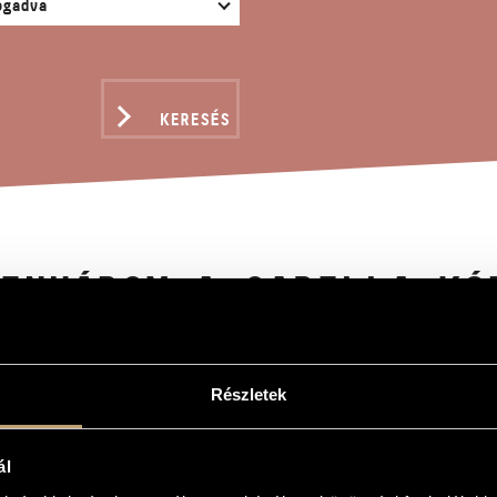
KERESÉS
ENHÁROM A CAPELLA KÓ
sef
Részletek
a capella kórusmű
accompained Choral Works
ál