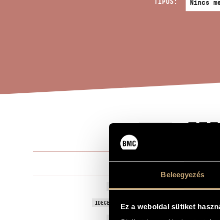
TÍPUS:
TIZ
A MŰ CÍME
Soproni Józ
ZENESZERZŐ
Beleegyezés
Tizenhárom 
EREDETI / MAGYAR CÍM
Thirteen Un
IDEGEN NYELVŰ / ANGOL CÍM
Ez a weboldal sütiket haszn
1990
A MŰ KELETKEZÉSI ÉVE