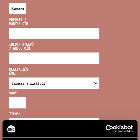
EREDETI /
MAGYAR CÍM:
CÍM
IDEGEN NYELVŰ
/ ANGOL CÍM:
EMAIL
infokozpont@bmc.hu
KELETKEZÉS
ÉVE:
TELEFON
VAGY:
NYITVA TARTÁS
TÍPUS:
ÚJ KERESÉS