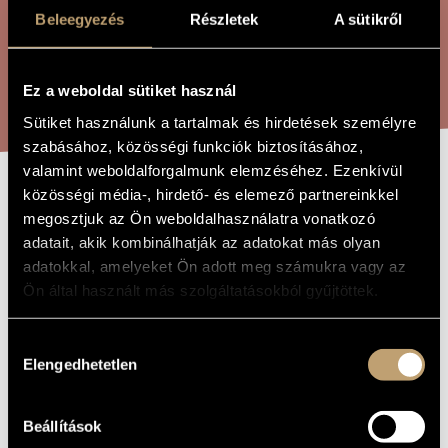
ÖSSZETETT KERESÉS
MŰVÉSZADATBÁZIS
Beleegyezés
Részletek
A sütikről
ZENEMŰ-ADATBÁZIS
KERESÉS
Ez a weboldal sütiket használ
ZENEI KÖNYVTÁR, ONLINE KATALÓGUS
Sütiket használunk a tartalmak és hirdetések személyre
szabásához, közösségi funkciók biztosításához,
valamint weboldalforgalmunk elemzéséhez. Ezenkívül
közösségi média-, hirdető- és elemező partnereinkkel
ZUHANÁS KÖZBEN
A MŰ CÍME
megosztjuk az Ön weboldalhasználatra vonatkozó
adatait, akik kombinálhatják az adatokat más olyan
adatokkal, amelyeket Ön adott meg számukra vagy az
Selmeczi György
ZENESZERZŐ
Ön által használt más szolgáltatásokból gyűjtöttek.
Zuhanás közben
EREDETI /
MAGYAR CÍM
Hozzájárulás
During Dive
IDEGEN
Elengedhetetlen
kiválasztása
NYELVŰ /
ANGOL CÍM
1987
A MŰ
KELETKEZÉSI
Beállítások
ÉVE