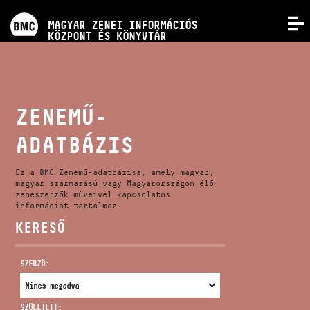
PROGRAMOK
MAGYAR ZENEI INFORMÁCIÓS
MENÜ
KÖZPONT ÉS KÖNYVTÁR
VERSENYEK
KÉPZÉSEK
ZENEMŰ-
ADATBÁZIS
KIADVÁNYOK
Ez a BMC Zenemű-adatbázisa, amely magyar,
RÓLUNK
magyar származású vagy Magyarországon élő
zeneszerzők műveivel kapcsolatos
információt tartalmaz.
KERESŐ
KAPCSOLAT
SZERZŐ:
VIDEÓ GALÉRIA
SZÜLETETT: