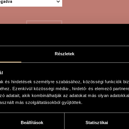
KERESÉS
Részletek
LTÁS ÉS KIÁLTÁS
ál
mak és hirdetések személyre szabásához, közösségi funkciók biz
hez. Ezenkívül közösségi média-, hirdető- és elemező partner
örgy
zó adatait, akik kombinálhatják az adatokat más olyan adatokka
sznált más szolgáltatásokból gyűjtöttek.
áltás
hout
Beállítások
Statisztikai