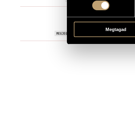
Filmzene
TÍPUS
MS
KOTTAKIADÓ / FORRÁS
Megtagad
Directed by 
MEGJEGYZÉSEK, TOVÁBBI INFO