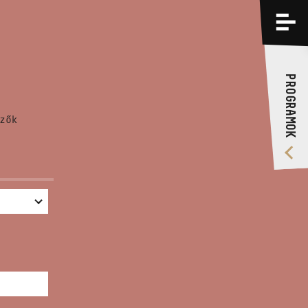
PROGRAMOK
KÉPZÉSEK
PROGRAMOK
RÓLUNK
zők
VIDEÓ GALÉRIA