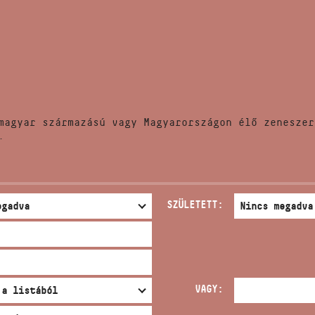
HÍREK
CÍM
VERSENYEK
EMAIL
infokozpont@bmc.hu
KIADVÁNYOK
TELEFON
magyar származású vagy Magyarországon élő zeneszer
KAPCSOLAT
.
NYITVA TARTÁS
SZÜLETETT:
VAGY: