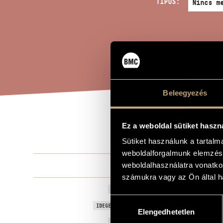
TÍPUS:
Beleegyezés
KIÁ
Ez a weboldal sütiket haszn
A MŰ CÍME
Sütiket használunk a tartal
weboldalforgalmunk elemzésé
Selmeczi Gy
weboldalhasználatra vonatko
ZENESZERZŐ
számukra vagy az Ön által ha
Kiáltás és ki
EREDETI / MAGYAR CÍM
Hozzájárulás
Shout and s
IDEGEN NYELVŰ / ANGOL CÍM
Elengedhetetlen
kiválasztása
1987
A MŰ KELETKEZÉSI ÉVE