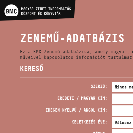
MŰVÉSZADATBÁZIS
MAGYAR ZENEI INFORMÁCIÓS
KÖZPONT ÉS KÖNYVTÁR
ZENEMŰ-ADATBÁZIS
ZENEMŰ-ADATBÁZIS
ZENEI KÖNYVTÁR, ONLINE
KATALÓGUS
Ez a BMC Zenemű-adatbázisa, amely magyar, 
műveivel kapcsolatos információt tartalmaz
KERESŐ
SZERZŐ:
EREDETI / MAGYAR CÍM:
IDEGEN NYELVŰ / ANGOL CÍM:
KELETKEZÉS ÉVE: