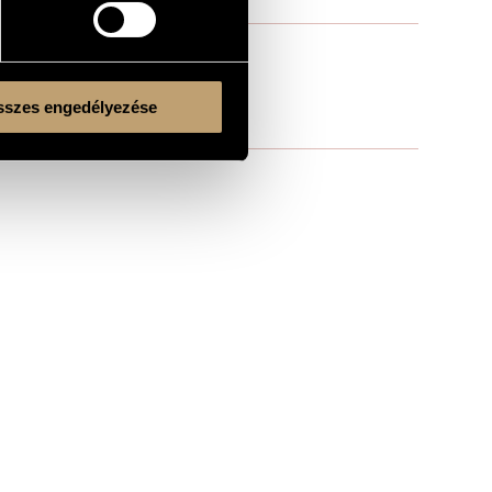
szes engedélyezése
Kulturális és Innovációs Minisztérium
Nemzeti Kulturális Alap
Ferencváros