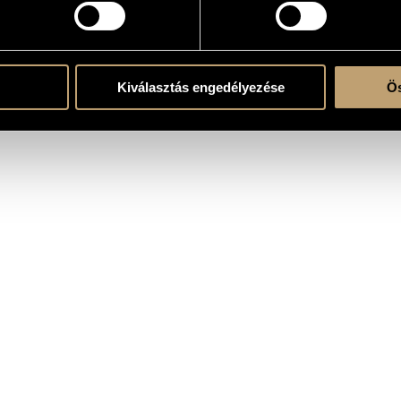
Kiválasztás engedélyezése
Ös
Zsolt Kézdi-Kovács