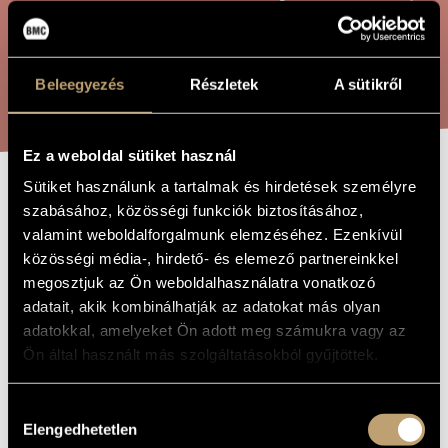
ÖSSZETETT KERESÉS
MŰVÉSZADATBÁZIS
ZENEMŰ-ADATBÁZIS
KERESÉS
Beleegyezés
Részletek
A sütikről
ZENEI KÖNYVTÁR, ONLINE KATALÓGUS
Ez a weboldal sütiket használ
Sütiket használunk a tartalmak és hirdetések személyre
AZ ARANYEMBER
szabásához, közösségi funkciók biztosításához,
A MŰ CÍME
valamint weboldalforgalmunk elemzéséhez. Ezenkívül
közösségi média-, hirdető- és elemező partnereinkkel
Selmeczi György
ZENESZERZŐ
megosztjuk az Ön weboldalhasználatra vonatkozó
adatait, akik kombinálhatják az adatokat más olyan
Az aranyember
EREDETI /
MAGYAR CÍM
adatokkal, amelyeket Ön adott meg számukra vagy az
Az aranyember
Ön által használt más szolgáltatásokból gyűjtöttek.
IDEGEN
NYELVŰ /
ANGOL CÍM
2001
Hozzájárulás
A MŰ
KELETKEZÉSI
Elengedhetetlen
kiválasztása
ÉVE