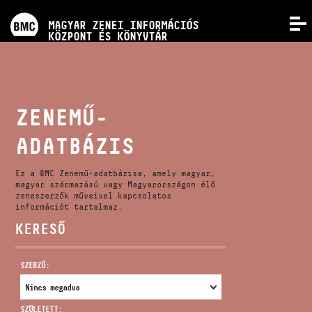
PROGRAMOK
MAGYAR ZENEI INFORMÁCIÓS
MENÜ
KÖZPONT ÉS KÖNYVTÁR
VERSENYEK
KÉPZÉSEK
ZENEMŰ-
ADATBÁZIS
KIADVÁNYOK
Ez a BMC Zenemű-adatbázisa, amely magyar,
RÓLUNK
magyar származású vagy Magyarországon élő
zeneszerzők műveivel kapcsolatos
információt tartalmaz.
KERESŐ
KAPCSOLAT
SZERZŐ:
VIDEÓ GALÉRIA
SZÜLETETT: