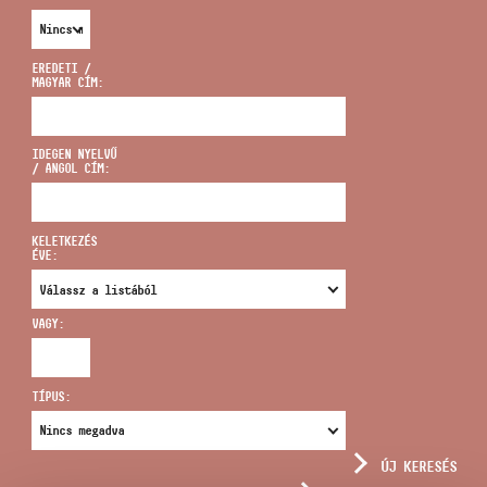
EREDETI /
MAGYAR CÍM:
CÍM
IDEGEN NYELVŰ
/ ANGOL CÍM:
EMAIL
infokozpont@bmc.hu
KELETKEZÉS
ÉVE:
TELEFON
VAGY:
NYITVA TARTÁS
TÍPUS:
ÚJ KERESÉS