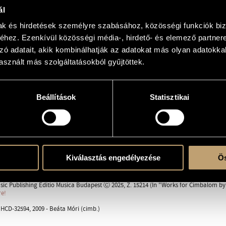
ál
mak és hirdetések személyre szabásához, közösségi funkciók biz
hez. Ezenkívül közösségi média-, hirdető- és elemező partner
zó adatait, akik kombinálhatják az adatokat más olyan adatokka
erre
sznált más szolgáltatásokból gyűjtöttek.
Beállítások
Statisztikai
 - Maestoso
ante con eleganza nobile
legro flessibile
Kiválasztás engedélyezése
Ös
008, AKKU House, Budapest Autumn Festival; Ildikó Vékony (cimb.)
sic Publishing Editio Musica Budapest Ⓒ 2025, Z. 15214 (In "Works for Cimbalom b
re!
CD-32594, 2009 - Beáta Móri (cimb.)