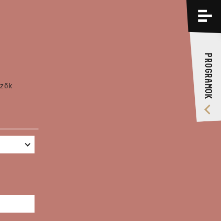
PROGRAMOK
KÉPZÉSEK
PROGRAMOK
RÓLUNK
zők
VIDEÓ GALÉRIA