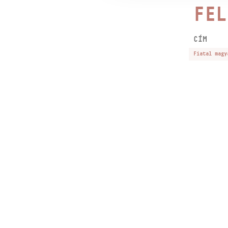
FEL
CÍM
Fiatal magy