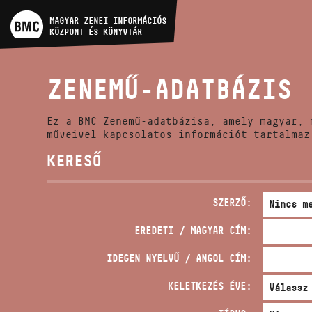
MŰVÉSZADATBÁZIS
MAGYAR ZENEI INFORMÁCIÓS
KÖZPONT ÉS KÖNYVTÁR
ZENEMŰ-ADATBÁZIS
ZENEMŰ-ADATBÁZIS
ZENEI KÖNYVTÁR, ONLINE
KATALÓGUS
Ez a BMC Zenemű-adatbázisa, amely magyar, 
műveivel kapcsolatos információt tartalmaz
KERESŐ
SZERZŐ:
EREDETI / MAGYAR CÍM:
IDEGEN NYELVŰ / ANGOL CÍM:
KELETKEZÉS ÉVE: