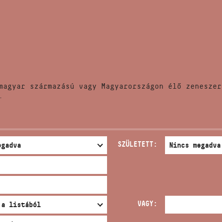
HÍREK
CÍM
VERSENYEK
EMAIL
infokozpont@bmc.hu
KIADVÁNYOK
TELEFON
magyar származású vagy Magyarországon élő zeneszer
KAPCSOLAT
.
NYITVA TARTÁS
SZÜLETETT:
VAGY: