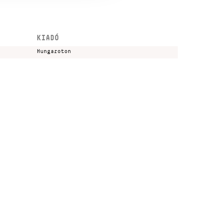
KIADÓ
Hungaroton
Kulturális és Innovációs Minisztérium
Nemzeti Kulturális Alap
Ferencváros