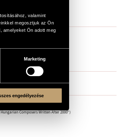
tosításához, valamint
einkkel megosztjuk az Ön
l, amelyeket Ön adott meg
Marketing
szes engedélyezése
y Hungarian Composers Written After 2000")