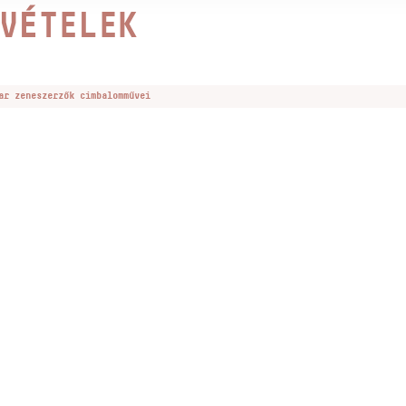
VÉTELEK
ar zeneszerzők cimbalomművei