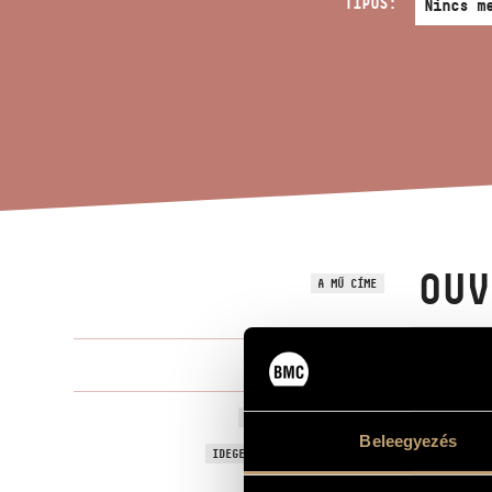
TÍPUS:
OUV
A MŰ CÍME
Dinyés Dánie
ZENESZERZŐ
Ouverture, A
EREDETI / MAGYAR CÍM
Beleegyezés
Ouverture, A
IDEGEN NYELVŰ / ANGOL CÍM
Cimbalomra
ALCÍM