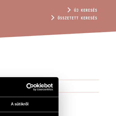
ÚJ KERESÉS
ÖSSZETETT KERESÉS
A sütikről