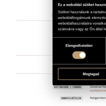
Ez a weboldal sütiket haszn
to Bea Móri
AJÁNLÁS
Sütiket használunk a tartal
2008
A MŰ KELETKEZÉSI ÉVE
weboldalforgalmunk elemzésé
weboldalhasználatra vonatko
Szólóhangsz
TÍPUS
számukra vagy az Ön által ha
1
ELŐADÓK SZÁMA
Hozzájárulás
cimb.
ELŐADÓI APPARÁTUS
Elengedhetetlen
kiválasztása
9 perc
IDŐTARTAM
1. Ouverture
TÉTELEK, RÉSZEK
2. Air - And
3. Double - Al
Megtagad
13 October 2
BEMUTATÓ
Universal Mu
KOTTAKIADÓ / FORRÁS
Available he
Hungaroton H
HANGFELVÉTELEK