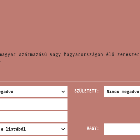
HÍREK
CÍM
VERSENYEK
EMAIL
infokozpont@bmc.hu
KIADVÁNYOK
TELEFON
magyar származású vagy Magyarországon élő zeneszer
KAPCSOLAT
.
NYITVA TARTÁS
SZÜLETETT:
VAGY: