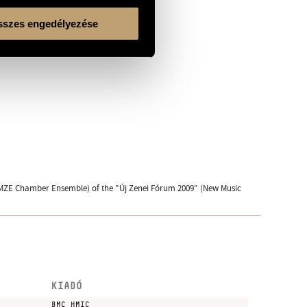
szes engedélyezése
UMZE Chamber Ensemble) of the "Új Zenei Fórum 2009" (New Music
KIADÓ
BMC HMIC