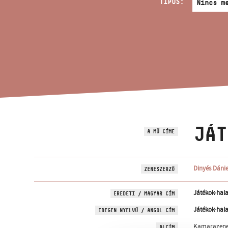
TÍPUS:
JÁT
A MŰ CÍME
Dinyés Dánie
ZENESZERZŐ
Játékok-hala
EREDETI / MAGYAR CÍM
Játékok-hala
IDEGEN NYELVŰ / ANGOL CÍM
Kamarazene
ALCÍM