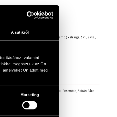
A sütikről
ba, xil., trg., ptti., ptto.sosp., gr.c., crot., tamb.) - strings: 5 vl., 2 vla.,
tosításához, valamint
einkkel megosztjuk az Ön
l, amelyeket Ön adott meg
 - Palace of Arts, Budapest; UMZE Chamber Ensemble, Zoltán Rácz
Marketing