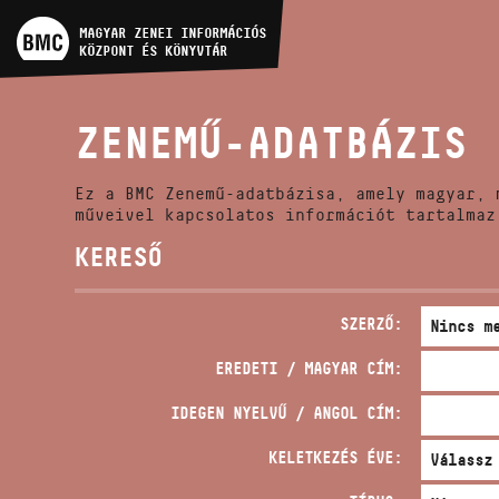
MŰVÉSZADATBÁZIS
MAGYAR ZENEI INFORMÁCIÓS
KÖZPONT ÉS KÖNYVTÁR
ZENEMŰ-ADATBÁZIS
ZENEMŰ-ADATBÁZIS
ZENEI KÖNYVTÁR, ONLINE
KATALÓGUS
Ez a BMC Zenemű-adatbázisa, amely magyar, 
műveivel kapcsolatos információt tartalmaz
KERESŐ
SZERZŐ:
EREDETI / MAGYAR CÍM:
IDEGEN NYELVŰ / ANGOL CÍM:
KELETKEZÉS ÉVE: