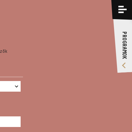
PROGRAMOK
KÉPZÉSEK
PROGRAMOK
RÓLUNK
zők
VIDEÓ GALÉRIA