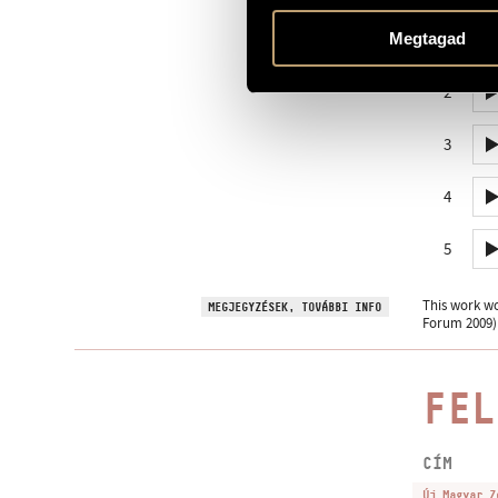
1 PERCES MINTA
1
Megtagad
2
3
4
5
This work w
MEGJEGYZÉSEK, TOVÁBBI INFO
Forum 2009)
FEL
CÍM
Új Magyar Z