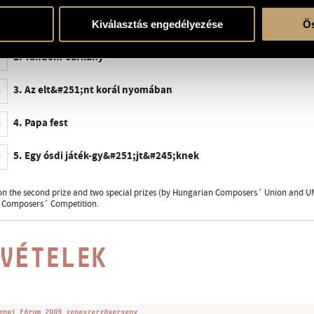
1. Lépésr&#245;l lépésre
Kiválasztás engedélyezése
Ös
2. Tandem-sárkány
3. Az elt&#251;nt korál nyomában
4. Papa fest
5. Egy ósdi játék-gy&#251;jt&#245;knek
on the second prize and two special prizes (by Hungarian Composers´ Union and 
 Composers´ Competition.
VÉTELEK
enei Fórum 2009 zeneszerzőverseny