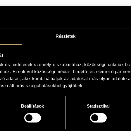
karra
Részletek
l., fg. - cor., tr., 2 trb., tuba - pf. (anche cel.), arpa, cimb. - 2 timp., perc. (3 esec. - marim
ál
mak és hirdetések személyre szabásához, közösségi funkciók biz
épésre
hez. Ezenkívül közösségi média-, hirdető- és elemező partner
árkány
zó adatait, akik kombinálhatják az adatokat más olyan adatokka
 korál nyomában
sznált más szolgáltatásokból gyűjtöttek.
játék-gyűjtőknek
2009, "Új Zenei Fórum 2009" (New Music Forum 2009) Composers´ Competition, MÜPA
Beállítások
Statisztikai
re!
e, Zoltán Rácz (cond.) (Available at danieldinyes.com)