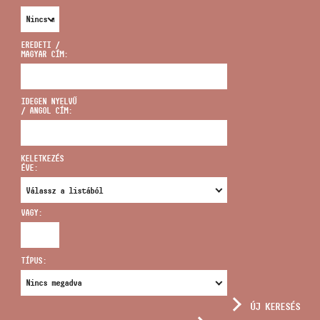
EREDETI /
MAGYAR CÍM:
CÍM
IDEGEN NYELVŰ
/ ANGOL CÍM:
EMAIL
infokozpont@bmc.hu
KELETKEZÉS
ÉVE:
TELEFON
VAGY:
NYITVA TARTÁS
TÍPUS:
ÚJ KERESÉS