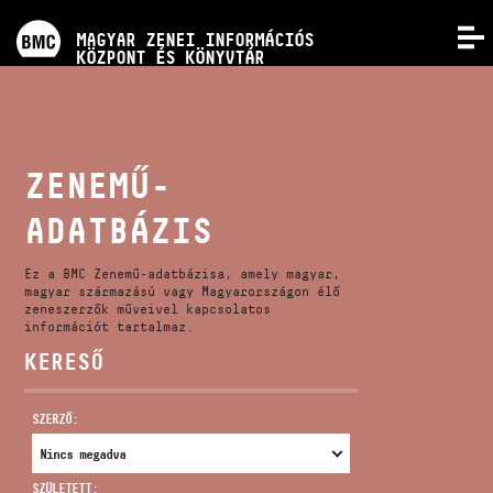
PROGRAMOK
MAGYAR ZENEI INFORMÁCIÓS
MENÜ
KÖZPONT ÉS KÖNYVTÁR
VERSENYEK
KÉPZÉSEK
ZENEMŰ-
ADATBÁZIS
KIADVÁNYOK
Ez a BMC Zenemű-adatbázisa, amely magyar,
RÓLUNK
magyar származású vagy Magyarországon élő
zeneszerzők műveivel kapcsolatos
információt tartalmaz.
KERESŐ
KAPCSOLAT
SZERZŐ:
VIDEÓ GALÉRIA
SZÜLETETT: