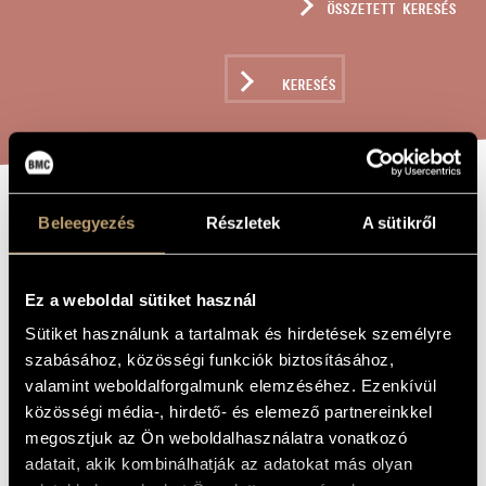
ÖSSZETETT KERESÉS
MŰVÉSZADATBÁZIS
ZENEMŰ-ADATBÁZIS
KERESÉS
ZENEI KÖNYVTÁR, ONLINE KATALÓGUS
QUASI STELLAR
Beleegyezés
Részletek
A sütikről
A MŰ CÍME
Beischer-Matyó Tamás
ZENESZERZŐ
Ez a weboldal sütiket használ
Sütiket használunk a tartalmak és hirdetések személyre
quasi stellar
EREDETI /
MAGYAR CÍM
szabásához, közösségi funkciók biztosításához,
quasi stellar
valamint weboldalforgalmunk elemzéséhez. Ezenkívül
IDEGEN
NYELVŰ /
közösségi média-, hirdető- és elemező partnereinkkel
ANGOL CÍM
megosztjuk az Ön weboldalhasználatra vonatkozó
Szólócsellóra
ALCÍM
adatait, akik kombinálhatják az adatokat más olyan
1997
A MŰ