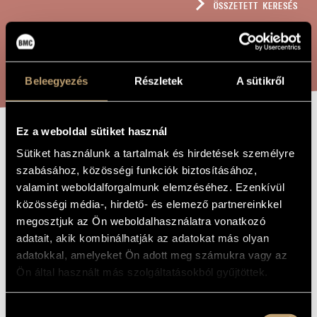
ÖSSZETETT KERESÉS
MŰVÉSZADATBÁZIS
ZENEMŰ-ADATBÁZIS
KERESÉS
ZENEI KÖNYVTÁR, ONLINE KATALÓGUS
Beleegyezés
Részletek
A sütikről
Ez a weboldal sütiket használ
GALÁNTAI
A MŰ CÍME
Sütiket használunk a tartalmak és hirdetések személyre
TÁNCOK -
szabásához, közösségi funkciók biztosításához,
valamint weboldalforgalmunk elemzéséhez. Ezenkívül
FÚVÓSZENEKARRA
közösségi média-, hirdető- és elemező partnereinkkel
megosztjuk az Ön weboldalhasználatra vonatkozó
adatait, akik kombinálhatják az adatokat más olyan
Kodály Zoltán
ZENESZERZŐ
adatokkal, amelyeket Ön adott meg számukra vagy az
Galántai táncok - fúvószenekarra
EREDETI /
Ön által használt más szolgáltatásokból gyűjtöttek.
MAGYAR CÍM
Dances of Galánta - for symphonic band
IDEGEN
NYELVŰ /
Hozzájárulás
ANGOL CÍM