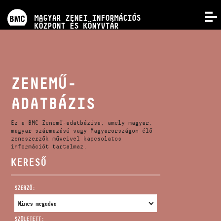
PROGRAMOK
MAGYAR ZENEI INFORMÁCIÓS
MENÜ
KÖZPONT ÉS KÖNYVTÁR
VERSENYEK
KÉPZÉSEK
ZENEMŰ-
ADATBÁZIS
KIADVÁNYOK
Ez a BMC Zenemű-adatbázisa, amely magyar,
RÓLUNK
magyar származású vagy Magyarországon élő
zeneszerzők műveivel kapcsolatos
információt tartalmaz.
KERESŐ
KAPCSOLAT
SZERZŐ:
VIDEÓ GALÉRIA
SZÜLETETT: