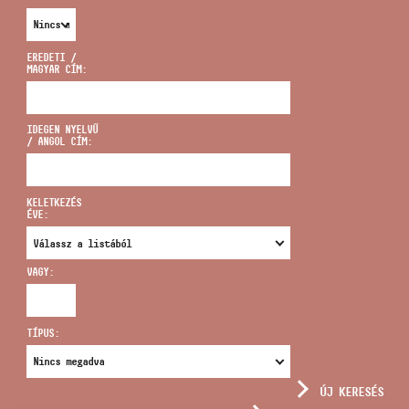
EREDETI /
MAGYAR CÍM:
CÍM
IDEGEN NYELVŰ
/ ANGOL CÍM:
EMAIL
infokozpont@bmc.hu
KELETKEZÉS
ÉVE:
TELEFON
VAGY:
NYITVA TARTÁS
TÍPUS:
ÚJ KERESÉS